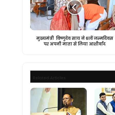
ने
61वें
जन्मदिवस
पर
अपनी
माता
से
मुख्यमंत्री विष्णुदेव साय ने 61वें जन्मदिवस
लिया
पर अपनी माता से लिया आशीर्वाद
आशीर्वाद
Related Articles