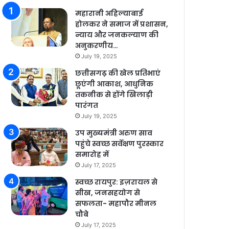
महारानी अहिल्याबाई
होलकर ने समाज में प्रशासन,
न्याय और जनकल्याण की
अनुकरणीय…
July 19, 2025
छत्तीसगढ़ की खेल प्रतिभाएं
छूएंगी आकाश, आधुनिक
तकनीक से होंगे खिलाड़ी
पारंगत
July 19, 2025
उप मुख्यमंत्री अरुण साव
पहुंचे स्वच्छ सर्वेक्षण पुरस्कार
समारोह में
July 17, 2025
स्वच्छ रायपुर: इज़रायल से
सीख, जनसहयोग से
सफलता- महापौर मीनल
चौबे
July 17, 2025