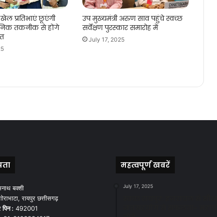
खेल प्रतिभाएं छूएंगी
उप मुख्यमंत्री अरुण साव पहुंचे स्वच्छ
िक तकनीक से होंगे
सर्वेक्षण पुरस्कार समारोह में
गत
July 17, 2025
25
पता
महत्वपूर्ण खबरें
July 17, 2025
मनाथ बक्शी
स्वच्छ रायपुर: इज़रायल से सीख
ोराभाटा, रायपुर छत्तीसगढ़
जनसहयोग से सफलता- महाप
र
पिन :
492001
चौबे