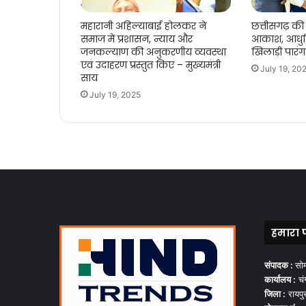
महारानी अहिल्याबाई होलकर ने
छत्तीसगढ़ की 
समाज में प्रशासन, न्याय और
आकाश, आधुन
जनकल्याण की अनुकरणीय व्यवस्था
खिलाड़ी पारं
एवं उदाहरण प्रस्तुत किए – मुख्यमंत्री
July 19, 20
साय
July 19, 2025
हमारा 
संपादक :
सो
कार्यालय :
चंग
जिला :
रायपु