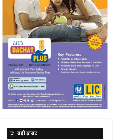
बड़ी ख़बर