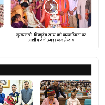
को
जन्मदिवस
पर
आशीष
देने
उमड़ा
जनसैलाब
मुख्यमंत्री विष्णुदेव साय को जन्मदिवस पर
आशीष देने उमड़ा जनसैलाब