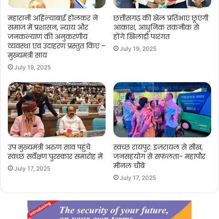
महारानी अहिल्याबाई होलकर ने
छत्तीसगढ़ की खेल प्रतिभाएं छूएंगी
समाज में प्रशासन, न्याय और
आकाश, आधुनिक तकनीक से
जनकल्याण की अनुकरणीय
होंगे खिलाड़ी पारंगत
व्यवस्था एवं उदाहरण प्रस्तुत किए –
July 19, 2025
मुख्यमंत्री साय
July 19, 2025
उप मुख्यमंत्री अरुण साव पहुंचे
स्वच्छ रायपुर: इज़रायल से सीख,
स्वच्छ सर्वेक्षण पुरस्कार समारोह में
जनसहयोग से सफलता- महापौर
मीनल चौबे
July 17, 2025
July 17, 2025