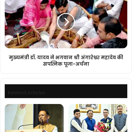
अनावरण.....
डॉ.
(संशोधित)
यादव
ने
भगवान
श्री
अंगारेश्वर
महादेव
की
सपत्निक
मुख्यमंत्री डॉ. यादव ने भगवान श्री अंगारेश्वर महादेव की
पूजा-
सपत्निक पूजा-अर्चना
अर्चना
Related Articles