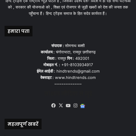
हिन्द ट्रेंड्स एक राष्ट्रीय न्यूज़ पोर्टल हैं , जिसका उद्देश्य देश- विदेश में हो रही सभी घटनाओ
को , सरकार की योजनाओ को , शिक्षा एवं रोजगार से जुड़ी खबरों को देश की जनता तक
पहुँचाना हैं। हिन्द ट्रेंड्स समाज के हित सदेव कार्यरत हैं।
हमारा पता
संपादक :
सोमनाथ बक्शी
कार्यालय :
चंगोराभाटा, रायपुर छत्तीसगढ़
जिला :
रायपुर
पिन :
492001
मोबाइल नं. :
+91-8103934917
ईमेल आईडी :
hindtrends@gmail.com
वेबसाइट :
www.hindtrends.com
---------------
सोशल मीडिया से जुड़े
Facebook
X
YouTube
Instagram
Google
News
महत्वपूर्ण खबरें