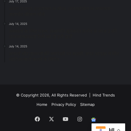
July 17, 2025
स्वच्छ रायपुर: इज़रायल से सीख, जनसहयोग से सफलता-
महापौर मीनल चौबे
July 14, 2025
स्वच्छता के लिए पहल: सभापति सूर्यकांत राठौड़ ने जोन 2 की
जनजागरूकता रैली को दी हरी झंडी
July 14, 2025
सफाई और तालाबों की अनदेखी पर सख्ती: अपर आयुक्त ने दिए
नोटिस जारी करने के निर्देश
© Copyright 2026, All Rights Reserved | Hind Trends
Home
Privacy Policy
Sitemap
Facebook
X
YouTube
Instagram
Google
HI