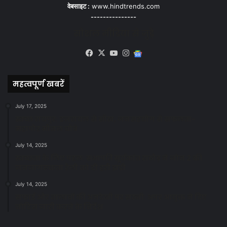
वेबसाइट :
www.hindtrends.com
---------------
सोशल मीडिया से जुड़े
Facebook
X
YouTube
Instagram
Google
News
महत्वपूर्ण खबरें
July 17, 2025
स्वच्छ रायपुर: इज़रायल से सीख, जनसहयोग से सफलता-
महापौर मीनल चौबे
July 14, 2025
स्वच्छता के लिए पहल: सभापति सूर्यकांत राठौड़ ने जोन 2 की
जनजागरूकता रैली को दी हरी झंडी
July 14, 2025
सफाई और तालाबों की अनदेखी पर सख्ती: अपर आयुक्त ने दिए
नोटिस जारी करने के निर्देश