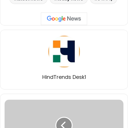
HindTrends Desk1
प्रधानमंत्री
श्री
मोदी
का
शहडोल