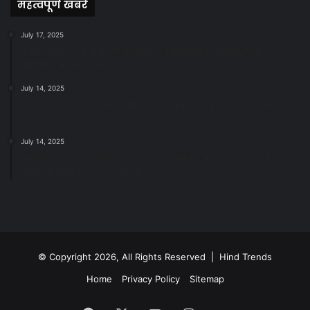
महत्वपूर्ण खबरें
July 17, 2025
स्वच्छ रायपुर: इज़रायल से सीख, जनसहयोग से सफलता-
महापौर मीनल चौबे
July 14, 2025
स्वच्छता के लिए पहल: सभापति सूर्यकांत राठौड़ ने जोन 2 की
जनजागरूकता रैली को दी हरी झंडी
July 14, 2025
सफाई और तालाबों की अनदेखी पर सख्ती: अपर आयुक्त ने दिए
नोटिस जारी करने के निर्देश
© Copyright 2026, All Rights Reserved | Hind Trends
Home
Privacy Policy
Sitemap