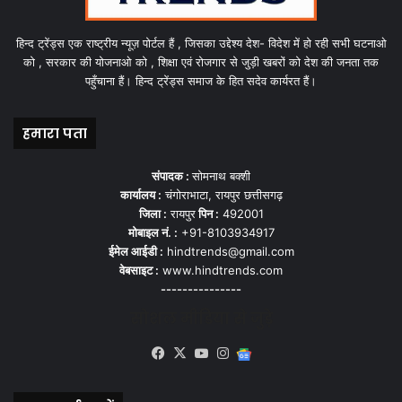
हिन्द ट्रेंड्स एक राष्ट्रीय न्यूज़ पोर्टल हैं , जिसका उद्देश्य देश- विदेश में हो रही सभी घटनाओ
को , सरकार की योजनाओ को , शिक्षा एवं रोजगार से जुड़ी खबरों को देश की जनता तक
पहुँचाना हैं। हिन्द ट्रेंड्स समाज के हित सदेव कार्यरत हैं।
हमारा पता
संपादक :
सोमनाथ बक्शी
कार्यालय :
चंगोराभाटा, रायपुर छत्तीसगढ़
जिला :
रायपुर
पिन :
492001
मोबाइल नं. :
+91-8103934917
ईमेल आईडी :
hindtrends@gmail.com
वेबसाइट :
www.hindtrends.com
---------------
सोशल मीडिया से जुड़े
Facebook
X
YouTube
Instagram
Google
News