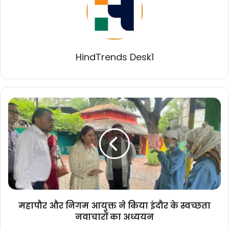
HindTrends Desk1
महापौर
और
निगम
आयुक्त
ने
किया
इंदौर
के
स्वच्छता
नवाचारों
महापौर और निगम आयुक्त ने किया इंदौर के स्वच्छता
का
नवाचारों का अध्ययन
अध्ययन