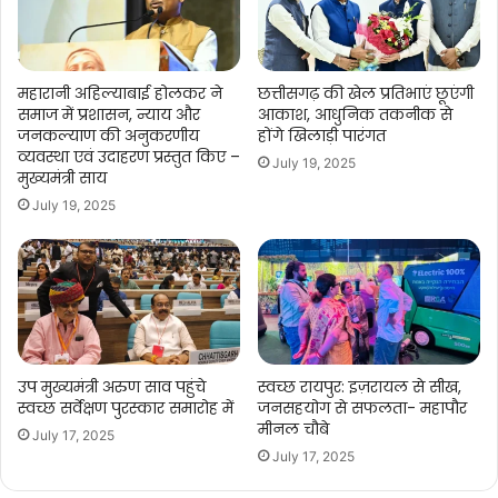
समीक्षा
की।
महारानी अहिल्याबाई होलकर ने
छत्तीसगढ़ की खेल प्रतिभाएं छूएंगी
समाज में प्रशासन, न्याय और
आकाश, आधुनिक तकनीक से
जनकल्याण की अनुकरणीय
होंगे खिलाड़ी पारंगत
व्यवस्था एवं उदाहरण प्रस्तुत किए –
July 19, 2025
मुख्यमंत्री साय
July 19, 2025
उप मुख्यमंत्री अरुण साव पहुंचे
स्वच्छ रायपुर: इज़रायल से सीख,
स्वच्छ सर्वेक्षण पुरस्कार समारोह में
जनसहयोग से सफलता- महापौर
मीनल चौबे
July 17, 2025
July 17, 2025