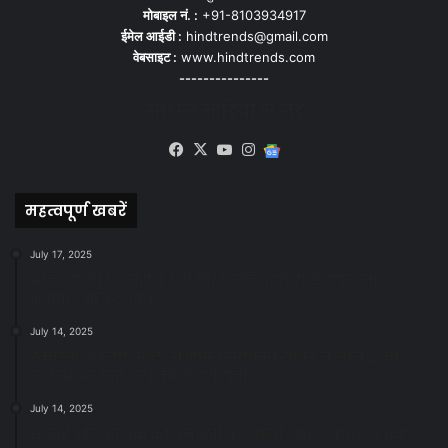
मोबाइल नं. :
+91-8103934917
ईमेल आईडी :
hindtrends@gmail.com
वेबसाइट :
www.hindtrends.com
---------------
सोशल मीडिया से जुड़े
Facebook
X
YouTube
Instagram
Google
News
महत्वपूर्ण खबरें
July 17, 2025
स्वच्छ रायपुर: इज़रायल से सीख, जनसहयोग से सफलता-
महापौर मीनल चौबे
July 14, 2025
स्वच्छता के लिए पहल: सभापति सूर्यकांत राठौड़ ने जोन 2 की
जनजागरूकता रैली को दी हरी झंडी
July 14, 2025
सफाई और तालाबों की अनदेखी पर सख्ती: अपर आयुक्त ने दिए