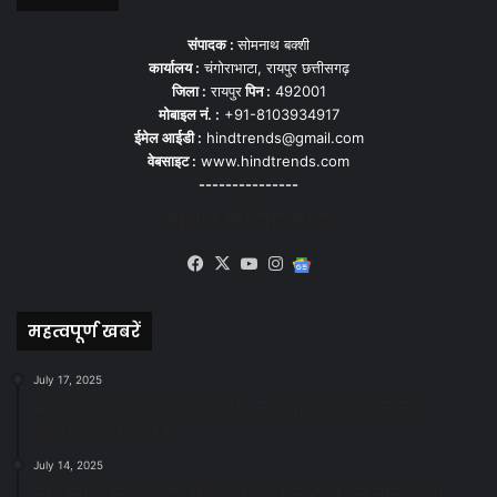
संपादक :
सोमनाथ बक्शी
कार्यालय :
चंगोराभाटा, रायपुर छत्तीसगढ़
जिला :
रायपुर
पिन :
492001
मोबाइल नं. :
+91-8103934917
ईमेल आईडी :
hindtrends@gmail.com
वेबसाइट :
www.hindtrends.com
---------------
सोशल मीडिया से जुड़े
Facebook
X
YouTube
Instagram
Google
News
महत्वपूर्ण खबरें
July 17, 2025
स्वच्छ रायपुर: इज़रायल से सीख, जनसहयोग से सफलता-
महापौर मीनल चौबे
July 14, 2025
स्वच्छता के लिए पहल: सभापति सूर्यकांत राठौड़ ने जोन 2 की