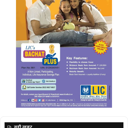
बड़ी ख़बर