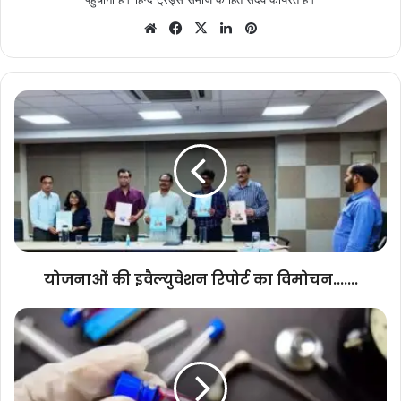
Website
Facebook
X
LinkedIn
Pinterest
योजनाओं
की
इवैल्युवेशन
रिपोर्ट
का
विमोचन.......
योजनाओं की इवैल्युवेशन रिपोर्ट का विमोचन.......
राजस्थान
में
फैलने
का
खतरा,