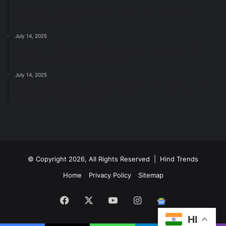
स्वच्छ रायपुर: इज़रायल से सीख, जनसहयोग से सफलता-
महापौर मीनल चौबे
July 14, 2025
स्वच्छता के लिए पहल: सभापति सूर्यकांत राठौड़ ने जोन 2 की
जनजागरूकता रैली को दी हरी झंडी
July 14, 2025
सफाई और तालाबों की अनदेखी पर सख्ती: अपर आयुक्त ने दिए
नोटिस जारी करने के निर्देश
© Copyright 2026, All Rights Reserved | Hind Trends
Home
Privacy Policy
Sitemap
Facebook
X
YouTube
Instagram
Google
HI
News