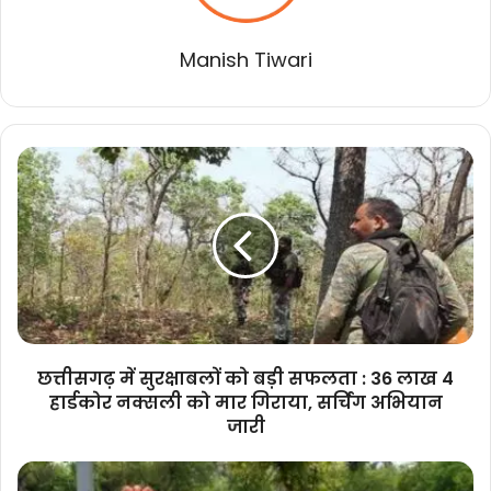
Manish Tiwari
छत्तीसगढ़
में
सुरक्षाबलों
को
बड़ी
सफलता
:
36
लाख
4
छत्तीसगढ़ में सुरक्षाबलों को बड़ी सफलता : 36 लाख 4
हार्डकोर
हार्डकोर नक्सली को मार गिराया, सर्चिंग अभियान
नक्सली
जारी
को
मार
घर-
गिराया,