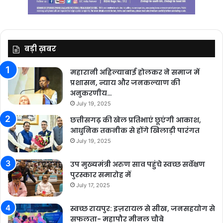
बड़ी ख़बर
महारानी अहिल्याबाई होलकर ने समाज में
प्रशासन, न्याय और जनकल्याण की
अनुकरणीय…
July 19, 2025
छत्तीसगढ़ की खेल प्रतिभाएं छूएंगी आकाश,
आधुनिक तकनीक से होंगे खिलाड़ी पारंगत
July 19, 2025
उप मुख्यमंत्री अरुण साव पहुंचे स्वच्छ सर्वेक्षण
पुरस्कार समारोह में
July 17, 2025
स्वच्छ रायपुर: इज़रायल से सीख, जनसहयोग से
सफलता- महापौर मीनल चौबे