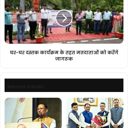
घर
सर्चिंग
दस्तक
अभियान
कार्यक्रम
जारी
के
तहत
मतदाताओं
को
करेंगे
जागरूक
घर-घर दस्तक कार्यक्रम के तहत मतदाताओं को करेंगे
जागरूक
Related Articles