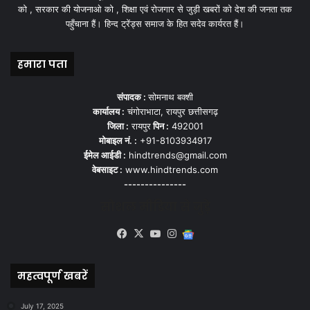
को , सरकार की योजनाओ को , शिक्षा एवं रोजगार से जुड़ी खबरों को देश की जनता तक
पहुँचाना हैं। हिन्द ट्रेंड्स समाज के हित सदेव कार्यरत हैं।
हमारा पता
संपादक :
सोमनाथ बक्शी
कार्यालय :
चंगोराभाटा, रायपुर छत्तीसगढ़
जिला :
रायपुर
पिन :
492001
मोबाइल नं. :
+91-8103934917
ईमेल आईडी :
hindtrends@gmail.com
वेबसाइट :
www.hindtrends.com
---------------
सोशल मीडिया से जुड़े
Facebook
X
YouTube
Instagram
Google
News
महत्वपूर्ण खबरें
July 17, 2025