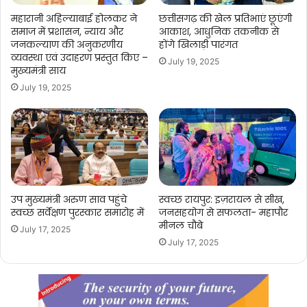
महारानी अहिल्याबाई होलकर ने
छत्तीसगढ़ की खेल प्रतिभाएं छूएंगी
समाज में प्रशासन, न्याय और
आकाश, आधुनिक तकनीक से
जनकल्याण की अनुकरणीय
होंगे खिलाड़ी पारंगत
व्यवस्था एवं उदाहरण प्रस्तुत किए –
July 19, 2025
मुख्यमंत्री साय
July 19, 2025
उप मुख्यमंत्री अरुण साव पहुंचे
स्वच्छ रायपुर: इज़रायल से सीख,
स्वच्छ सर्वेक्षण पुरस्कार समारोह में
जनसहयोग से सफलता- महापौर
मीनल चौबे
July 17, 2025
July 17, 2025