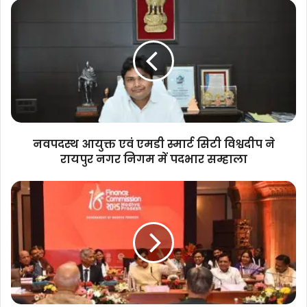
नवपदस्थ
आयुक्त
एवं
एमडी
स्मार्ट
सिटी
विश्वदीप
ने
रायपुर
नगर
नवपदस्थ आयुक्त एवं एमडी स्मार्ट सिटी विश्वदीप ने
निगम
रायपुर नगर निगम में पदभार सम्हाला
में
पदभार
केन्द्रीय
सम्हाला
करों
में
राज्यों
की
हिस्सेदारी
बढ़ाई
जाए,
इससे