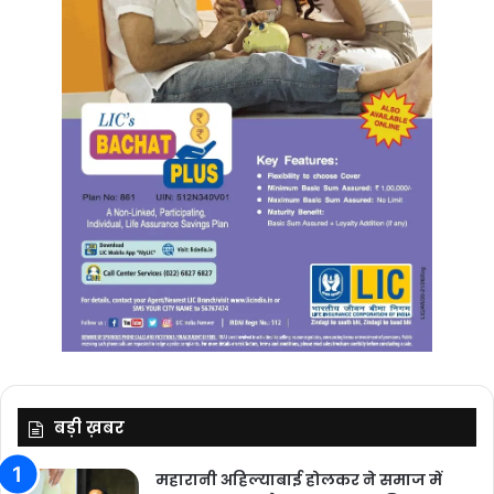
बड़ी ख़बर
महारानी अहिल्याबाई होलकर ने समाज में