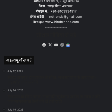
कार्यालय :
चंगोराभाटा, रायपुर छत्तीसगढ़
जिला :
रायपुर
पिन :
492001
मोबाइल नं. :
+91-8103934917
ईमेल आईडी :
hindtrends@gmail.com
वेबसाइट :
www.hindtrends.com
---------------
सोशल मीडिया से जुड़े
Facebook
X
YouTube
Instagram
Google
News
महत्वपूर्ण खबरें
July 17, 2025
स्वच्छ रायपुर: इज़रायल से सीख, जनसहयोग से सफलता-
महापौर मीनल चौबे
July 14, 2025
स्वच्छता के लिए पहल: सभापति सूर्यकांत राठौड़ ने जोन 2 की
जनजागरूकता रैली को दी हरी झंडी
July 14, 2025