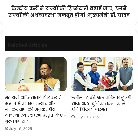
राज्यों
केन्द्रीय करों में राज्यों की हिस्सेदारी बढ़ाई जाए, इससे
की
राज्यों की अर्थव्यवस्था मजबूत होगी :मुख्यमंत्री डॉ. यादव
अर्थव्यवस्था
मजबूत
होगी
:मुख्यमंत्री
डॉ.
Related Articles
यादव
महारानी अहिल्याबाई होलकर ने
छत्तीसगढ़ की खेल प्रतिभाएं छूएंगी
समाज में प्रशासन, न्याय और
आकाश, आधुनिक तकनीक से
जनकल्याण की अनुकरणीय
होंगे खिलाड़ी पारंगत
व्यवस्था एवं उदाहरण प्रस्तुत किए –
July 19, 2025
मुख्यमंत्री साय
July 19, 2025