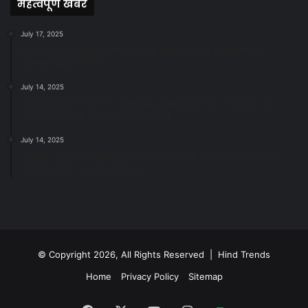
महत्वपूर्ण खबरें
July 17, 2025
स्वच्छ रायपुर: इज़रायल से सीख, जनसहयोग से सफलता-
महापौर मीनल चौबे
July 14, 2025
स्वच्छता के लिए पहल: सभापति सूर्यकांत राठौड़ ने जोन 2 की
जनजागरूकता रैली को दी हरी झंडी
July 14, 2025
सफाई और तालाबों की अनदेखी पर सख्ती: अपर आयुक्त ने दिए
नोटिस जारी करने के निर्देश
© Copyright 2026, All Rights Reserved | Hind Trends
Home
Privacy Policy
Sitemap