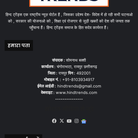
हिन्द ट्रेंड्स एक राष्ट्रीय न्यूज़ पोर्टल हैं , जिसका उद्देश्य देश- विदेश में हो रही सभी घटनाओ
को , सरकार की योजनाओ को , शिक्षा एवं रोजगार से जुड़ी खबरों को देश की जनता तक
पहुँचाना हैं। हिन्द ट्रेंड्स समाज के हित सदेव कार्यरत हैं।
हमारा पता
संपादक :
सोमनाथ बक्शी
कार्यालय :
चंगोराभाटा, रायपुर छत्तीसगढ़
जिला :
रायपुर
पिन :
492001
मोबाइल नं. :
+91-8103934917
ईमेल आईडी :
hindtrends@gmail.com
वेबसाइट :
www.hindtrends.com
---------------
सोशल मीडिया से जुड़े
Facebook
X
YouTube
Instagram
Google
News