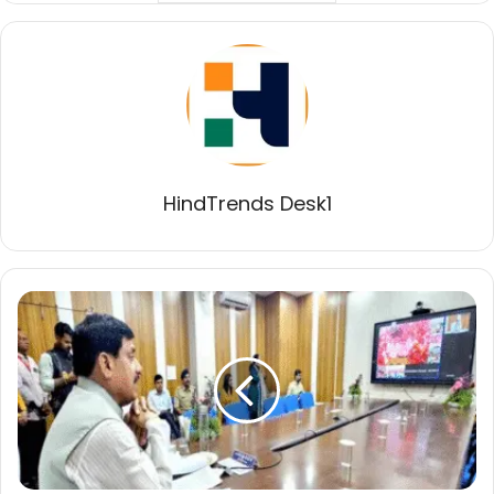
HindTrends Desk1
मुख्यमंत्री
डॉ.
यादव
ने
6
जिलों
के
सामूहिक
विवाह