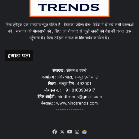
हिन्द ट्रेंड्स एक राष्ट्रीय न्यूज़ पोर्टल हैं , जिसका उद्देश्य देश- विदेश में हो रही सभी घटनाओ
को , सरकार की योजनाओ को , शिक्षा एवं रोजगार से जुड़ी खबरों को देश की जनता तक
पहुँचाना हैं। हिन्द ट्रेंड्स समाज के हित सदेव कार्यरत हैं।
हमारा पता
संपादक :
सोमनाथ बक्शी
कार्यालय :
चंगोराभाटा, रायपुर छत्तीसगढ़
जिला :
रायपुर
पिन :
492001
मोबाइल नं. :
+91-8103934917
ईमेल आईडी :
hindtrends@gmail.com
वेबसाइट :
www.hindtrends.com
---------------
सोशल मीडिया से जुड़े
Facebook
X
YouTube
Instagram
Google