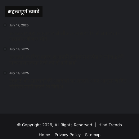
News
महत्वपूर्ण खबरें
July 17, 2025
स्वच्छ रायपुर: इज़रायल से सीख, जनसहयोग से सफलता-
महापौर मीनल चौबे
July 14, 2025
स्वच्छता के लिए पहल: सभापति सूर्यकांत राठौड़ ने जोन 2 की
जनजागरूकता रैली को दी हरी झंडी
July 14, 2025
सफाई और तालाबों की अनदेखी पर सख्ती: अपर आयुक्त ने दिए
नोटिस जारी करने के निर्देश
© Copyright 2026, All Rights Reserved | Hind Trends
Home
Privacy Policy
Sitemap