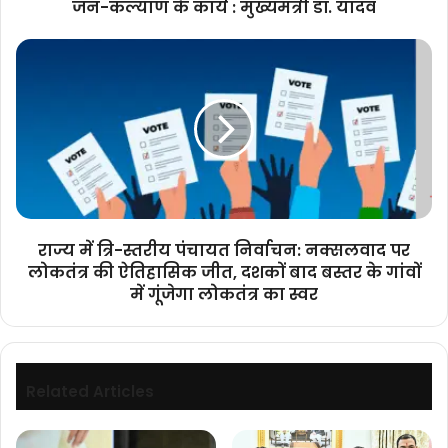
जन-कल्याण के कार्य : मुख्यमंत्री डॉ. यादव
कार्य
:
राज्य
मुख्यमंत्री
में
डॉ.
त्रि-
यादव
स्तरीय
पंचायत
निर्वाचन:
नक्सलवाद
पर
लोकतंत्र
की
राज्य में त्रि-स्तरीय पंचायत निर्वाचन: नक्सलवाद पर
ऐतिहासिक
लोकतंत्र की ऐतिहासिक जीत, दशकों बाद बस्तर के गांवों
जीत,
में गूंजेगा लोकतंत्र का स्वर
दशकों
बाद
बस्तर
के
गांवों
Related Articles
में
गूंजेगा
लोकतंत्र