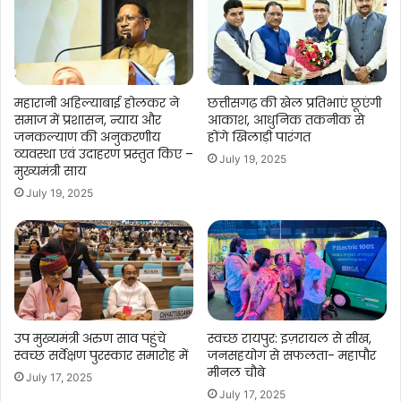
का
स्वर
महारानी अहिल्याबाई होलकर ने
छत्तीसगढ़ की खेल प्रतिभाएं छूएंगी
समाज में प्रशासन, न्याय और
आकाश, आधुनिक तकनीक से
जनकल्याण की अनुकरणीय
होंगे खिलाड़ी पारंगत
व्यवस्था एवं उदाहरण प्रस्तुत किए –
July 19, 2025
मुख्यमंत्री साय
July 19, 2025
उप मुख्यमंत्री अरुण साव पहुंचे
स्वच्छ रायपुर: इज़रायल से सीख,
स्वच्छ सर्वेक्षण पुरस्कार समारोह में
जनसहयोग से सफलता- महापौर
मीनल चौबे
July 17, 2025
July 17, 2025