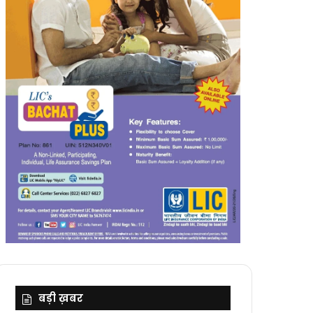
बड़ी ख़बर