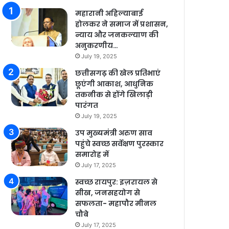
महारानी अहिल्याबाई
होलकर ने समाज में प्रशासन,
न्याय और जनकल्याण की
अनुकरणीय…
July 19, 2025
छत्तीसगढ़ की खेल प्रतिभाएं
छूएंगी आकाश, आधुनिक
तकनीक से होंगे खिलाड़ी
पारंगत
July 19, 2025
उप मुख्यमंत्री अरुण साव
पहुंचे स्वच्छ सर्वेक्षण पुरस्कार
समारोह में
July 17, 2025
स्वच्छ रायपुर: इज़रायल से
सीख, जनसहयोग से
सफलता- महापौर मीनल
चौबे
July 17, 2025