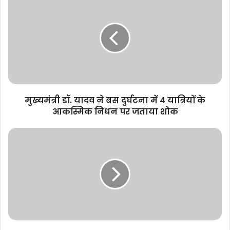
डॉ.
यादव
ने
बस
दुर्घटना
में
4
यात्रियों
के
मुख्यमंत्री डॉ. यादव ने बस दुर्घटना में 4 यात्रियों के
आकस्मिक
आकस्मिक निधन पर जताया शोक
निधन
पर
मुख्यमंत्री
जताया
डॉ.
शोक
यादव
ने
ओंकारेश्वर
ज्योतिर्लिंग
महादेव
के
दर्शन
कर