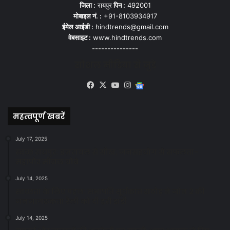
जिला :
रायपुर
पिन :
492001
मोबाइल नं. :
+91-8103934917
ईमेल आईडी :
hindtrends@gmail.com
वेबसाइट :
www.hindtrends.com
---------------
सोशल मीडिया से जुड़े
Facebook
X
YouTube
Instagram
Google
News
महत्वपूर्ण खबरें
July 17, 2025
स्वच्छ रायपुर: इज़रायल से सीख, जनसहयोग से सफलता-
महापौर मीनल चौबे
July 14, 2025
स्वच्छता के लिए पहल: सभापति सूर्यकांत राठौड़ ने जोन 2 की
जनजागरूकता रैली को दी हरी झंडी
July 14, 2025