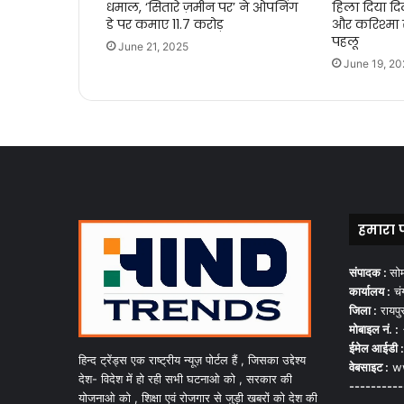
धमाल, ‘सितारे ज़मीन पर’ ने ओपनिंग
हिला दिया द
डे पर कमाए 11.7 करोड़
और करिश्मा स
पहलू
June 21, 2025
June 19, 20
हमारा 
संपादक :
सो
कार्यालय :
चंग
जिला :
रायपु
मोबाइल नं. :
ईमेल आईडी :
हिन्द ट्रेंड्स एक राष्ट्रीय न्यूज़ पोर्टल हैं , जिसका उद्देश्य
वेबसाइट :
ww
देश- विदेश में हो रही सभी घटनाओ को , सरकार की
----------
योजनाओ को , शिक्षा एवं रोजगार से जुड़ी खबरों को देश की