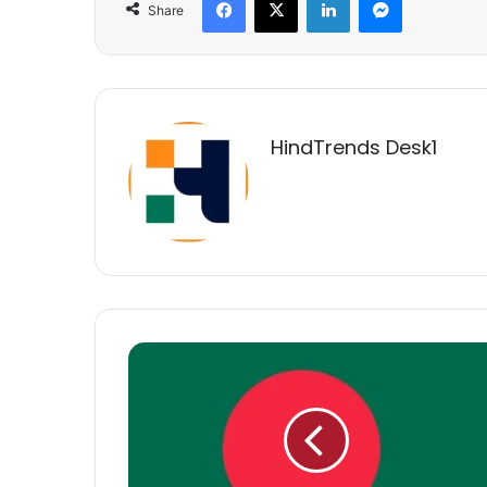
Share
HindTrends Desk1
बांग्लादेश
वापस
लौटें,
लेकिन…’:
अंतरिम
सरकार