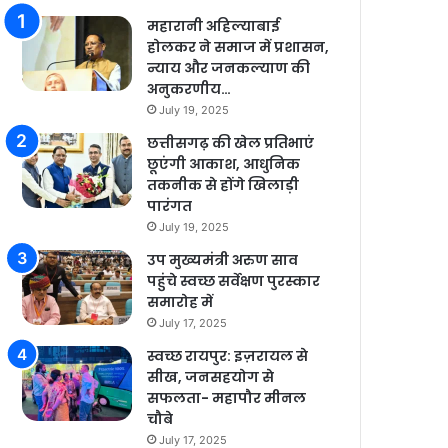
महारानी अहिल्याबाई
होलकर ने समाज में प्रशासन,
न्याय और जनकल्याण की
अनुकरणीय…
July 19, 2025
छत्तीसगढ़ की खेल प्रतिभाएं
छूएंगी आकाश, आधुनिक
तकनीक से होंगे खिलाड़ी
पारंगत
July 19, 2025
उप मुख्यमंत्री अरुण साव
पहुंचे स्वच्छ सर्वेक्षण पुरस्कार
समारोह में
July 17, 2025
स्वच्छ रायपुर: इज़रायल से
सीख, जनसहयोग से
सफलता- महापौर मीनल
चौबे
July 17, 2025