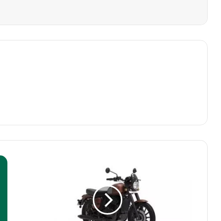
2024
Jawa
42
भारत
में
1.73