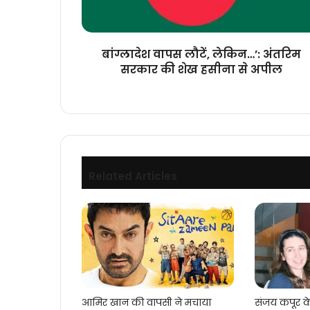
की
शेख
हसीना
से
बांग्लादेश वापस लौटें, लेकिन…’: अंतरिम
अपील
सरकार की शेख हसीना से अपील
Related Articles
आमिर खान की वापसी ने मचाया
संजय कपूर 