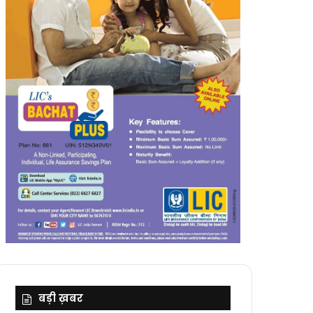
बड़ी ख़बर