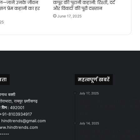
िल—जानें उनके जीवन
कपूर की पुरानी कहानी: रिश्तों, दर्द
ंग प्रेम कहानी का हर
और विवादों की पूरी दास्तान
June 17, 2025
25
पता
महत्वपूर्ण खबरें
July 17, 2025
मनाथ बक्शी
स्वच्छ रायपुर: इज़रायल से सीख
ोराभाटा, रायपुर छत्तीसगढ़
जनसहयोग से सफलता- महाप
र
पिन :
492001
चौबे
+91-8103934917
hindtrends@gmail.com
July 14, 2025
w.hindtrends.com
स्वच्छता के लिए पहल: सभापति स
-----
राठौड़ ने जोन 2 की जनजागरू