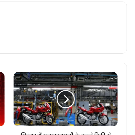
सितंबर
में
मुनाफावसूली
के
चलते
बिक्री
में
22%
की
बढ़ोतरी