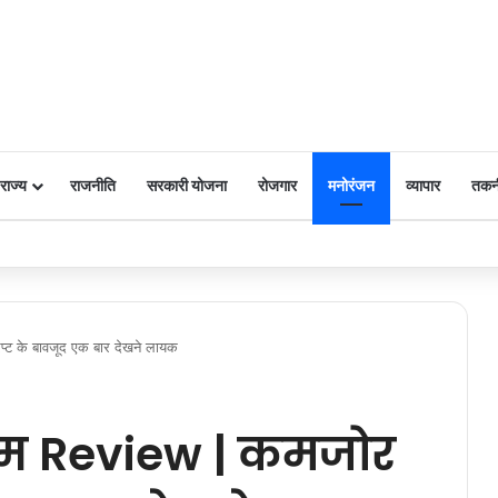
राज्य
राजनीति
सरकारी योजना
रोजगार
मनोरंजन
व्यापार
तकन
 पर किया नमन
िप्ट के बावजूद एक बार देखने लायक
िल्म Review | कमजोर