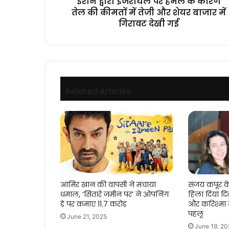
ईरान द्वारा इजरायल पर हमले के कारण
में
तेल की कीमतों में तेजी और शेयर बाजार में
तेजी
गिरावट देखी गई
और
शेयर
बाजार
में
गिरावट
देखी
Related Articles
गई
आमिर खान की वापसी ने मचाया
संजय कपूर 
धमाल, ‘सितारे ज़मीन पर’ ने ओपनिंग
हिला दिया द
डे पर कमाए 11.7 करोड़
और करिश्मा स
पहलू
June 21, 2025
June 19, 20