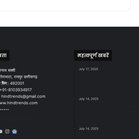
पता
महत्वपूर्ण खबरें
July 17, 2025
मनाथ बक्शी
स्वच्छ रायपुर: इज़रायल से सीख
ोराभाटा, रायपुर छत्तीसगढ़
जनसहयोग से सफलता- महाप
र
पिन :
492001
चौबे
+91-8103934917
hindtrends@gmail.com
July 14, 2025
w.hindtrends.com
स्वच्छता के लिए पहल: सभापति स
-----
राठौड़ ने जोन 2 की जनजागरू
को दी हरी झंडी
डिया से जुड़े
July 14, 2025
book
X
YouTube
Instagram
Google
सफाई और तालाबों की अनदेखी
News