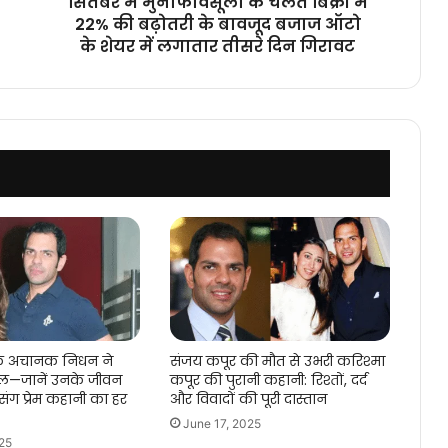
सितंबर में मुनाफावसूली के चलते बिक्री में
के
22% की बढ़ोतरी के बावजूद बजाज ऑटो
बावजूद
के शेयर में लगातार तीसरे दिन गिरावट
बजाज
ऑटो
के
शेयर
में
लगातार
तीसरे
दिन
गिरावट
के अचानक निधन ने
संजय कपूर की मौत से उभरी करिश्मा
िल—जानें उनके जीवन
कपूर की पुरानी कहानी: रिश्तों, दर्द
ंग प्रेम कहानी का हर
और विवादों की पूरी दास्तान
June 17, 2025
25