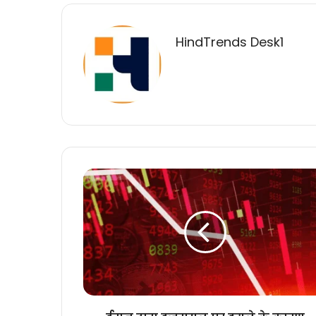
HindTrends Desk1
ईरान
द्वारा
इजरायल
पर
हमले
के
कारण
तेल
की
कीमतों