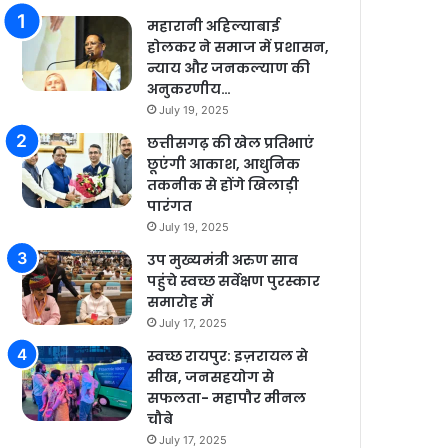
महारानी अहिल्याबाई
होलकर ने समाज में प्रशासन,
न्याय और जनकल्याण की
अनुकरणीय…
July 19, 2025
छत्तीसगढ़ की खेल प्रतिभाएं
छूएंगी आकाश, आधुनिक
तकनीक से होंगे खिलाड़ी
पारंगत
July 19, 2025
उप मुख्यमंत्री अरुण साव
पहुंचे स्वच्छ सर्वेक्षण पुरस्कार
समारोह में
July 17, 2025
स्वच्छ रायपुर: इज़रायल से
सीख, जनसहयोग से
सफलता- महापौर मीनल
चौबे
July 17, 2025