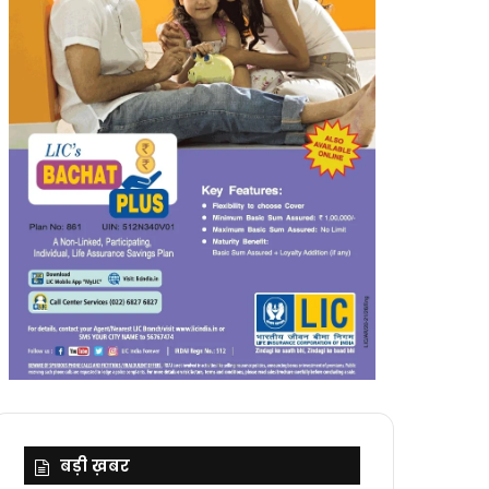
बड़ी ख़बर