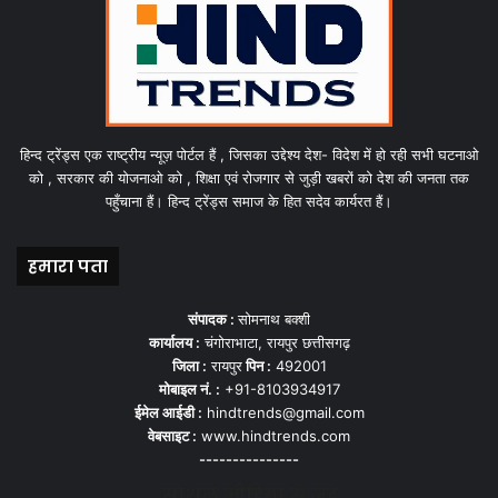
हिन्द ट्रेंड्स एक राष्ट्रीय न्यूज़ पोर्टल हैं , जिसका उद्देश्य देश- विदेश में हो रही सभी घटनाओ
को , सरकार की योजनाओ को , शिक्षा एवं रोजगार से जुड़ी खबरों को देश की जनता तक
पहुँचाना हैं। हिन्द ट्रेंड्स समाज के हित सदेव कार्यरत हैं।
हमारा पता
संपादक :
सोमनाथ बक्शी
कार्यालय :
चंगोराभाटा, रायपुर छत्तीसगढ़
जिला :
रायपुर
पिन :
492001
मोबाइल नं. :
+91-8103934917
ईमेल आईडी :
hindtrends@gmail.com
वेबसाइट :
www.hindtrends.com
---------------
सोशल मीडिया से जुड़े