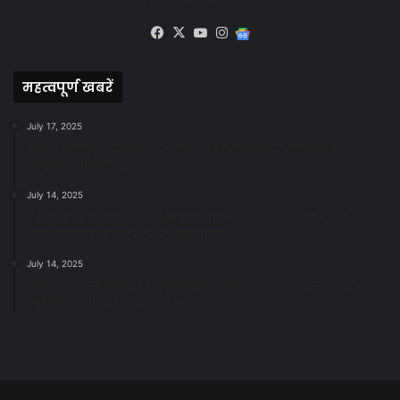
Facebook
X
YouTube
Instagram
Google
News
महत्वपूर्ण खबरें
July 17, 2025
स्वच्छ रायपुर: इज़रायल से सीख, जनसहयोग से सफलता-
महापौर मीनल चौबे
July 14, 2025
स्वच्छता के लिए पहल: सभापति सूर्यकांत राठौड़ ने जोन 2 की
जनजागरूकता रैली को दी हरी झंडी
July 14, 2025
सफाई और तालाबों की अनदेखी पर सख्ती: अपर आयुक्त ने दिए
नोटिस जारी करने के निर्देश