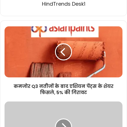
HindTrends Desk1
कमजोर
Q3
नतीजों
के
बाद
एशियन
पेंट्स
के
शेयर
फिसले,
कमजोर Q3 नतीजों के बाद एशियन पेंट्स के शेयर
5%
फिसले, 5% की गिरावट
की
गिरावट
मुख्यमंत्री
डॉ.मोहन
यादव
ने