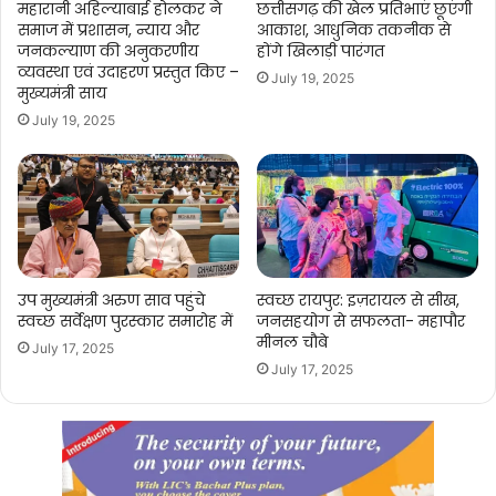
महारानी अहिल्याबाई होलकर ने
छत्तीसगढ़ की खेल प्रतिभाएं छूएंगी
कर
समाज में प्रशासन, न्याय और
आकाश, आधुनिक तकनीक से
किया।
जनकल्याण की अनुकरणीय
होंगे खिलाड़ी पारंगत
व्यवस्था एवं उदाहरण प्रस्तुत किए –
July 19, 2025
मुख्यमंत्री साय
July 19, 2025
उप मुख्यमंत्री अरुण साव पहुंचे
स्वच्छ रायपुर: इज़रायल से सीख,
स्वच्छ सर्वेक्षण पुरस्कार समारोह में
जनसहयोग से सफलता- महापौर
मीनल चौबे
July 17, 2025
July 17, 2025