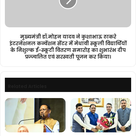
कुशाभाऊ
ठाकरे
इंटरनेशनल
कन्वेंशन
सेंटर
में
मुख्यमंत्री डॉ.मोहन यादव ने कुशाभाऊ ठाकरे
मेधावी
इंटरनेशनल कन्वेंशन सेंटर में मेधावी स्कूली विद्यार्थियों
स्कूली
के निशुल्क ई-स्कूटी वितरण समारोह का शुभारंभ दीप
विद्यार्थियों
प्रज्ज्वलित एवं सरस्वती पूजन कर किया।
के
निशुल्क
ई-
स्कूटी
वितरण
Related Articles
समारोह
का
शुभारंभ
दीप
प्रज्ज्वलित
एवं
सरस्वती
पूजन