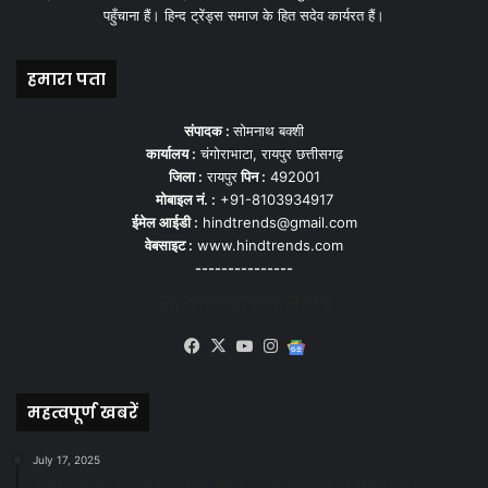
पहुँचाना हैं। हिन्द ट्रेंड्स समाज के हित सदेव कार्यरत हैं।
हमारा पता
संपादक :
सोमनाथ बक्शी
कार्यालय :
चंगोराभाटा, रायपुर छत्तीसगढ़
जिला :
रायपुर
पिन :
492001
मोबाइल नं. :
+91-8103934917
ईमेल आईडी :
hindtrends@gmail.com
वेबसाइट :
www.hindtrends.com
---------------
सोशल मीडिया से जुड़े
Facebook
X
YouTube
Instagram
Google
News
महत्वपूर्ण खबरें
July 17, 2025