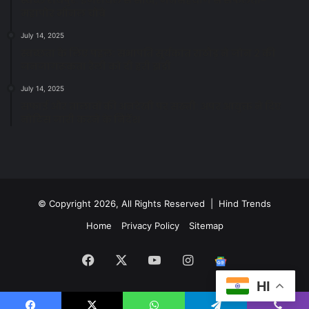
स्वच्छ रायपुर: इज़रायल से सीख, जनसहयोग से सफलता-
महापौर मीनल चौबे
July 14, 2025
स्वच्छता के लिए पहल: सभापति सूर्यकांत राठौड़ ने जोन 2 की
जनजागरूकता रैली को दी हरी झंडी
July 14, 2025
सफाई और तालाबों की अनदेखी पर सख्ती: अपर आयुक्त ने दिए
नोटिस जारी करने के निर्देश
© Copyright 2026, All Rights Reserved | Hind Trends
Home
Privacy Policy
Sitemap
Facebook
X
YouTube
Instagram
Google
HI
News