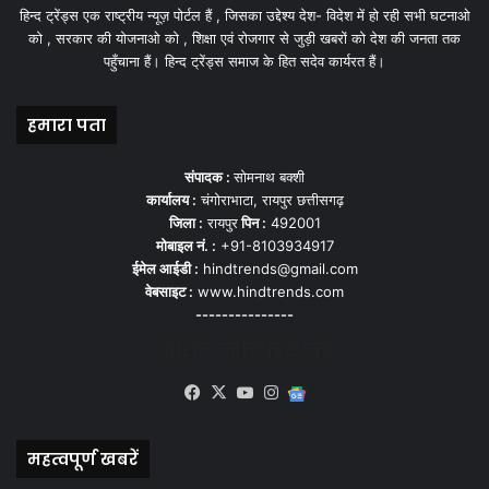
हिन्द ट्रेंड्स एक राष्ट्रीय न्यूज़ पोर्टल हैं , जिसका उद्देश्य देश- विदेश में हो रही सभी घटनाओ
को , सरकार की योजनाओ को , शिक्षा एवं रोजगार से जुड़ी खबरों को देश की जनता तक
पहुँचाना हैं। हिन्द ट्रेंड्स समाज के हित सदेव कार्यरत हैं।
हमारा पता
संपादक :
सोमनाथ बक्शी
कार्यालय :
चंगोराभाटा, रायपुर छत्तीसगढ़
जिला :
रायपुर
पिन :
492001
मोबाइल नं. :
+91-8103934917
ईमेल आईडी :
hindtrends@gmail.com
वेबसाइट :
www.hindtrends.com
---------------
सोशल मीडिया से जुड़े
Facebook
X
YouTube
Instagram
Google
News
महत्वपूर्ण खबरें