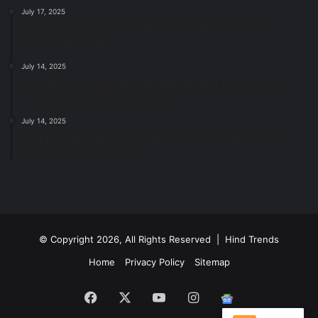
July 17, 2025
स्वच्छ रायपुर: इज़रायल से सीख, जनसहयोग से सफलता-
महापौर मीनल चौबे
July 14, 2025
स्वच्छता के लिए पहल: सभापति सूर्यकांत राठौड़ ने जोन 2 की
जनजागरूकता रैली को दी हरी झंडी
July 14, 2025
सफाई और तालाबों की अनदेखी पर सख्ती: अपर आयुक्त ने दिए
नोटिस जारी करने के निर्देश
© Copyright 2026, All Rights Reserved | Hind Trends
Home
Privacy Policy
Sitemap
Facebook
X
YouTube
Instagram
Google