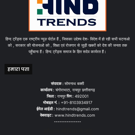
हिन्द ट्रेंड्स एक राष्ट्रीय न्यूज़ पोर्टल हैं , जिसका उद्देश्य देश- विदेश में हो रही सभी घटनाओ
को , सरकार की योजनाओ को , शिक्षा एवं रोजगार से जुड़ी खबरों को देश की जनता तक
पहुँचाना हैं। हिन्द ट्रेंड्स समाज के हित सदेव कार्यरत हैं।
हमारा पता
संपादक :
सोमनाथ बक्शी
कार्यालय :
चंगोराभाटा, रायपुर छत्तीसगढ़
जिला :
रायपुर
पिन :
492001
मोबाइल नं. :
+91-8103934917
ईमेल आईडी :
hindtrends@gmail.com
वेबसाइट :
www.hindtrends.com
---------------
सोशल मीडिया से जुड़े