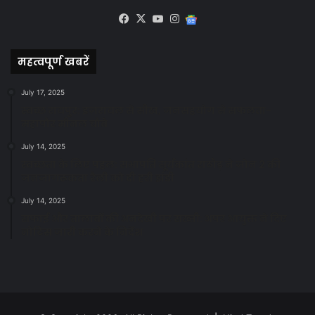
Facebook
X
YouTube
Instagram
Google
News
महत्वपूर्ण खबरें
July 17, 2025
स्वच्छ रायपुर: इज़रायल से सीख, जनसहयोग से सफलता-
महापौर मीनल चौबे
July 14, 2025
स्वच्छता के लिए पहल: सभापति सूर्यकांत राठौड़ ने जोन 2 की
जनजागरूकता रैली को दी हरी झंडी
July 14, 2025
सफाई और तालाबों की अनदेखी पर सख्ती: अपर आयुक्त ने दिए
नोटिस जारी करने के निर्देश