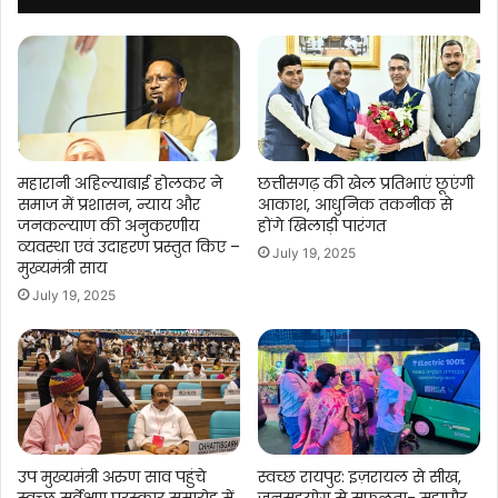
शामिल,
देखे
लिस्ट
महारानी अहिल्याबाई होलकर ने
छत्तीसगढ़ की खेल प्रतिभाएं छूएंगी
समाज में प्रशासन, न्याय और
आकाश, आधुनिक तकनीक से
जनकल्याण की अनुकरणीय
होंगे खिलाड़ी पारंगत
व्यवस्था एवं उदाहरण प्रस्तुत किए –
July 19, 2025
मुख्यमंत्री साय
July 19, 2025
उप मुख्यमंत्री अरुण साव पहुंचे
स्वच्छ रायपुर: इज़रायल से सीख,
स्वच्छ सर्वेक्षण पुरस्कार समारोह में
जनसहयोग से सफलता- महापौर