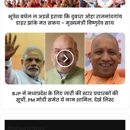
ओहा
राजनांदगांव
डाहर
भूपेश बघेल ल अइसे हरावा कि दुबारा ओहा राजनांदगांव
झांके
डाहर झांके मत सकय – मुख्यमंत्री विष्णुदेव साय
मत
सकय
BJP
–
ने
मुख्यमंत्री
मध्यप्रदेश
विष्णुदेव
के
साय
लिए
जारी
की
स्टार
प्रचारकों
की
BJP ने मध्यप्रदेश के लिए जारी की स्टार प्रचारकों की
सूची,
सूची, PM मोदी समेत ये नाम शामिल, देखे लिस्ट
PM
मोदी
समेत
ये
नाम
Related Articles