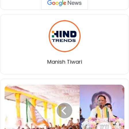
Manish Tiwari
भूपेश
बघेल
ल
अइसे
हरावा
कि
दुबारा