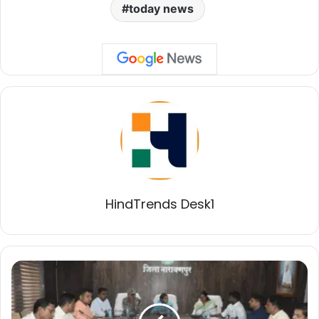
today news
HindTrends Desk1
नारायणपुर
की
शानदार
उपलब्धि,