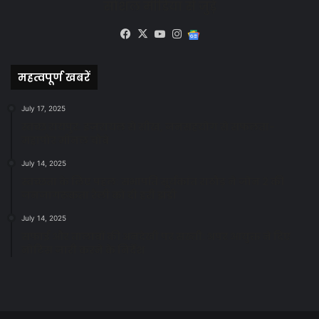
सोशल मीडिया से जुड़े
Facebook
X
YouTube
Instagram
Google
News
महत्वपूर्ण खबरें
July 17, 2025
स्वच्छ रायपुर: इज़रायल से सीख, जनसहयोग से सफलता-
महापौर मीनल चौबे
July 14, 2025
स्वच्छता के लिए पहल: सभापति सूर्यकांत राठौड़ ने जोन 2 की
जनजागरूकता रैली को दी हरी झंडी
July 14, 2025
सफाई और तालाबों की अनदेखी पर सख्ती: अपर आयुक्त ने दिए
नोटिस जारी करने के निर्देश