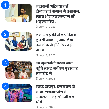
महारानी अहिल्याबाई
होलकर ने समाज में प्रशासन,
न्याय और जनकल्याण की
अनुकरणीय…
July 19, 2025
छत्तीसगढ़ की खेल प्रतिभाएं
छूएंगी आकाश, आधुनिक
तकनीक से होंगे खिलाड़ी
पारंगत
July 19, 2025
उप मुख्यमंत्री अरुण साव
पहुंचे स्वच्छ सर्वेक्षण पुरस्कार
समारोह में
July 17, 2025
स्वच्छ रायपुर: इज़रायल से
सीख, जनसहयोग से
सफलता- महापौर मीनल
चौबे
July 17, 2025