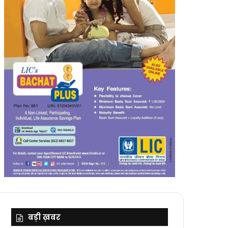
बड़ी ख़बर