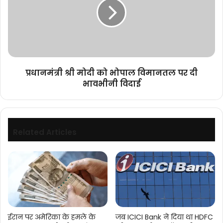
को
लॉन्च
भोपाल
की
विमानतल
।
पर
दी
भावभीनी
विदाई
प्रधानमंत्री श्री मोदी को भोपाल विमानतल पर दी
भावभीनी विदाई
Related Articles
ईरान पर अमेरिका के हमले के
जब ICICI Bank ने दिया था HDFC