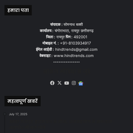
हमारा पता
संपादक :
सोमनाथ बक्शी
कार्यालय :
चंगोराभाटा, रायपुर छत्तीसगढ़
जिला :
रायपुर
पिन :
492001
मोबाइल नं. :
+91-8103934917
ईमेल आईडी :
hindtrends@gmail.com
वेबसाइट :
www.hindtrends.com
---------------
सोशल मीडिया से जुड़े
Facebook
X
YouTube
Instagram
Google
News
महत्वपूर्ण खबरें
July 17, 2025
स्वच्छ रायपुर: इज़रायल से सीख, जनसहयोग से सफलता-
महापौर मीनल चौबे