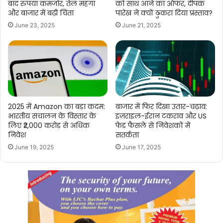
बाद रुपया कमजोर, तेल महंगा
को साथ आने का ऑफर, दीपक
और बाजार में बढ़ी चिंता
पारेख ने क्यों ठुकरा दिया प्रस्ताव?
June 23, 2025
June 21, 2025
2025 में Amazon का बड़ा कदम:
बाजार में फिर दिखा उतार-चढ़ाव:
भारतीय संचालन के विस्तार के
इज़राइल-ईरान टकराव और US
लिए ₹2,000 करोड़ से अधिक
फेड फैसले से निवेशकों में
निवेश
सतर्कता
June 19, 2025
June 17, 2025