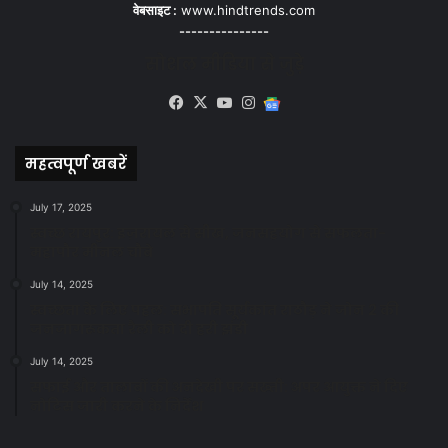
वेबसाइट :
www.hindtrends.com
---------------
सोशल मीडिया से जुड़े
Facebook
X
YouTube
Instagram
Google
News
महत्वपूर्ण खबरें
July 17, 2025
स्वच्छ रायपुर: इज़रायल से सीख, जनसहयोग से सफलता-
महापौर मीनल चौबे
July 14, 2025
स्वच्छता के लिए पहल: सभापति सूर्यकांत राठौड़ ने जोन 2 की
जनजागरूकता रैली को दी हरी झंडी
July 14, 2025
सफाई और तालाबों की अनदेखी पर सख्ती: अपर आयुक्त ने दिए
नोटिस जारी करने के निर्देश