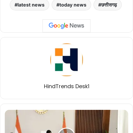
latest news
today news
छत्तीसगढ़
HindTrends Desk1
ग्लोबल
स्किल
पार्क
की