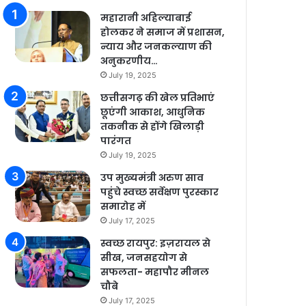
महारानी अहिल्याबाई
होलकर ने समाज में प्रशासन,
न्याय और जनकल्याण की
अनुकरणीय…
July 19, 2025
छत्तीसगढ़ की खेल प्रतिभाएं
छूएंगी आकाश, आधुनिक
तकनीक से होंगे खिलाड़ी
पारंगत
July 19, 2025
उप मुख्यमंत्री अरुण साव
पहुंचे स्वच्छ सर्वेक्षण पुरस्कार
समारोह में
July 17, 2025
स्वच्छ रायपुर: इज़रायल से
सीख, जनसहयोग से
सफलता- महापौर मीनल
चौबे
July 17, 2025