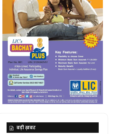
बड़ी ख़बर