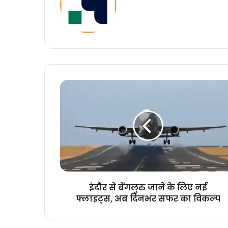
इंदौर
से
बेंगलुरु
जाने
के
लिए
नई
फ्लाइट्स,
अब
दिनभर
इंदौर से बेंगलुरु जाने के लिए नई
सफर
फ्लाइट्स, अब दिनभर सफर का विकल्प
का
विकल्प