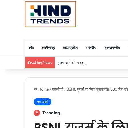
होम
छत्तीसगढ़
मध्य प्रदेश
राष्ट्रीय
अंतराष्ट्रीय
Breaking News
मुख्यमंत्री डॉ. यादव ने राजा राममोहन राय की जयंती
Home
/
तकनीकी
/
BSNL यूजर्स के लिए खुशखबरी! 336 दिन की व
तकनीकी
Trending
BSNL यूजर्स के ल