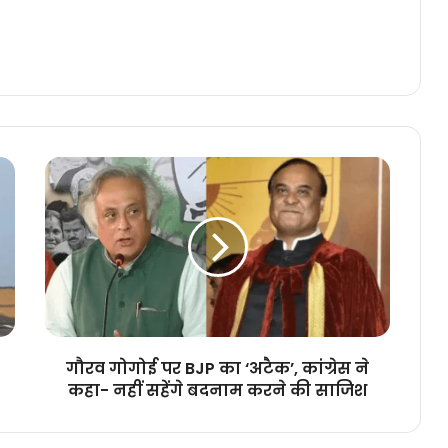
गौरव
गोगोई
पर
BJP
का
‘अटैक’,
कांग्रेस
ने
कहा-
नहीं
गौरव गोगोई पर BJP का ‘अटैक’, कांग्रेस ने
सहेंगे
कहा- नहीं सहेंगे बदनाम करने की साजिश
बदनाम
करने
की