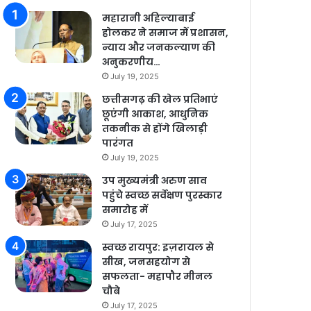
महारानी अहिल्याबाई
होलकर ने समाज में प्रशासन,
न्याय और जनकल्याण की
अनुकरणीय…
July 19, 2025
छत्तीसगढ़ की खेल प्रतिभाएं
छूएंगी आकाश, आधुनिक
तकनीक से होंगे खिलाड़ी
पारंगत
July 19, 2025
उप मुख्यमंत्री अरुण साव
पहुंचे स्वच्छ सर्वेक्षण पुरस्कार
समारोह में
July 17, 2025
स्वच्छ रायपुर: इज़रायल से
सीख, जनसहयोग से
सफलता- महापौर मीनल
चौबे
July 17, 2025