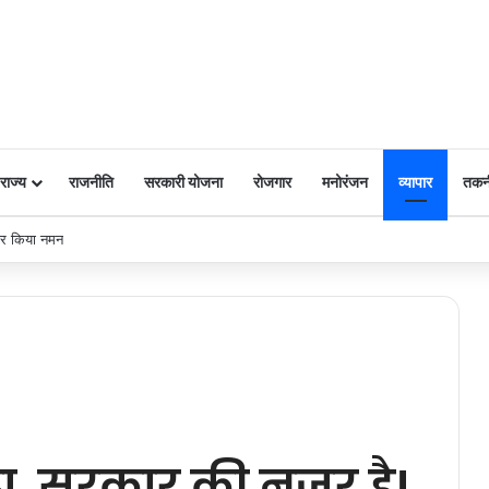
राज्य
राजनीति
सरकारी योजना
रोजगार
मनोरंजन
व्यापार
तकन
ं जलवायु परिवर्तन मंत्री श्री भूपेन्द्र यादव ने शुक्रवार को मुख्यमंत्री निवास पर सौजन्य भेंट की।
ा, सरकार की नज़र है!