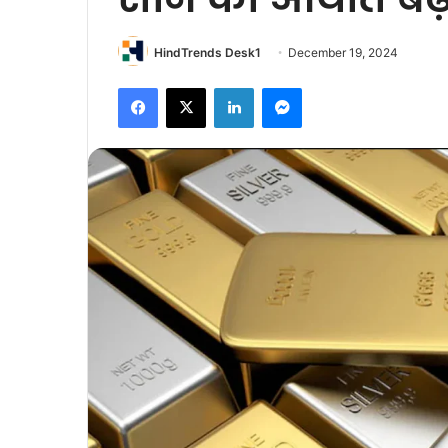
HindTrends Desk1
December 19, 2024
Facebook
X
LinkedIn
Messenger