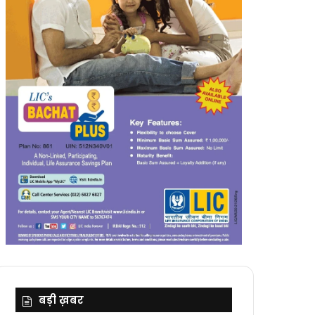
बड़ी ख़बर