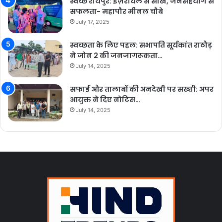
स्वच्छ रायपुर: इज़रायल से सीख, जनसहयोग से
सफलता- महापौर मीनल चौबे
July 17, 2025
स्वच्छता के लिए पहल: सभापति सूर्यकांत राठौड़
ने जोन 2 की जनजागरूकता…
July 14, 2025
सफाई और तालाबों की अनदेखी पर सख्ती: अपर
आयुक्त ने दिए नोटिस…
July 14, 2025