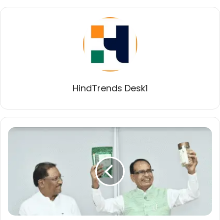
HindTrends Desk1
छत्तीसगढ़
की
संस्कृति,
स्वाद
और
स्वावलंबन
की
सोंधी
महक