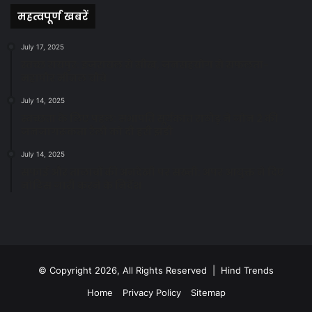
महत्वपूर्ण खबरें
July 17, 2025
स्वच्छ रायपुर: इज़रायल से सीख, जनसहयोग से सफलता-
महापौर मीनल चौबे
July 14, 2025
स्वच्छता के लिए पहल: सभापति सूर्यकांत राठौड़ ने जोन 2 की
जनजागरूकता रैली को दी हरी झंडी
July 14, 2025
सफाई और तालाबों की अनदेखी पर सख्ती: अपर आयुक्त ने दिए
नोटिस जारी करने के निर्देश
© Copyright 2026, All Rights Reserved | Hind Trends
Home
Privacy Policy
Sitemap