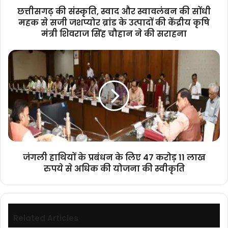
से
छत्तीसगढ़ की संस्कृति, स्वाद और स्वावलंबन की सोंधी
सजी
महक से सजी जशप्योर ब्रांड के उत्पादों की केंद्रीय कृषि
जशप्योर
मंत्री शिवराज सिंह चौहान ने की सराहना
ब्रांड
के
जंगली
उत्पादों
हाथियों
की
के
केंद्रीय
प्रबंधन
कृषि
के
मंत्री
लिए
शिवराज
47
सिंह
करोड़
चौहान
11
ने
लाख
की
जंगली हाथियों के प्रबंधन के लिए 47 करोड़ 11 लाख
रुपये
सराहना
रुपये से अधिक की योजना की स्वीकृति
से
अधिक
की
योजना
की
Related Articles
स्वीकृति