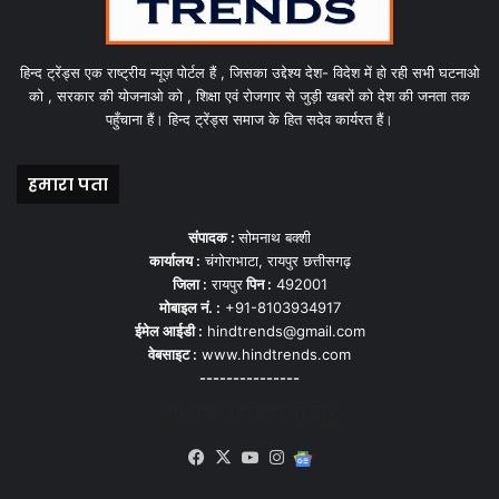
हिन्द ट्रेंड्स एक राष्ट्रीय न्यूज़ पोर्टल हैं , जिसका उद्देश्य देश- विदेश में हो रही सभी घटनाओ
को , सरकार की योजनाओ को , शिक्षा एवं रोजगार से जुड़ी खबरों को देश की जनता तक
पहुँचाना हैं। हिन्द ट्रेंड्स समाज के हित सदेव कार्यरत हैं।
हमारा पता
संपादक :
सोमनाथ बक्शी
कार्यालय :
चंगोराभाटा, रायपुर छत्तीसगढ़
जिला :
रायपुर
पिन :
492001
मोबाइल नं. :
+91-8103934917
ईमेल आईडी :
hindtrends@gmail.com
वेबसाइट :
www.hindtrends.com
---------------
सोशल मीडिया से जुड़े
Facebook
X
YouTube
Instagram
Google
News