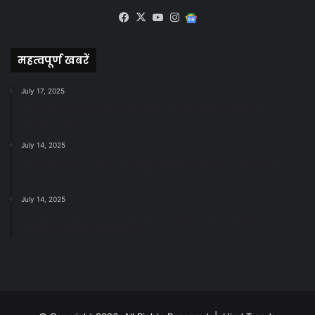
Facebook
X
YouTube
Instagram
Google
News
महत्वपूर्ण खबरें
July 17, 2025
स्वच्छ रायपुर: इज़रायल से सीख, जनसहयोग से सफलता-
महापौर मीनल चौबे
July 14, 2025
स्वच्छता के लिए पहल: सभापति सूर्यकांत राठौड़ ने जोन 2 की
जनजागरूकता रैली को दी हरी झंडी
July 14, 2025
सफाई और तालाबों की अनदेखी पर सख्ती: अपर आयुक्त ने दिए
नोटिस जारी करने के निर्देश