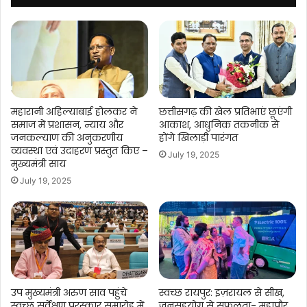
बयान.....
महारानी अहिल्याबाई होलकर ने
छत्तीसगढ़ की खेल प्रतिभाएं छूएंगी
समाज में प्रशासन, न्याय और
आकाश, आधुनिक तकनीक से
जनकल्याण की अनुकरणीय
होंगे खिलाड़ी पारंगत
व्यवस्था एवं उदाहरण प्रस्तुत किए –
July 19, 2025
मुख्यमंत्री साय
July 19, 2025
उप मुख्यमंत्री अरुण साव पहुंचे
स्वच्छ रायपुर: इज़रायल से सीख,
स्वच्छ सर्वेक्षण पुरस्कार समारोह में
जनसहयोग से सफलता- महापौर