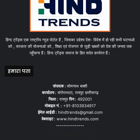
हिन्द ट्रेंड्स एक राष्ट्रीय न्यूज़ पोर्टल हैं , जिसका उद्देश्य देश- विदेश में हो रही सभी घटनाओ
को , सरकार की योजनाओ को , शिक्षा एवं रोजगार से जुड़ी खबरों को देश की जनता तक
पहुँचाना हैं। हिन्द ट्रेंड्स समाज के हित सदेव कार्यरत हैं।
हमारा पता
संपादक :
सोमनाथ बक्शी
कार्यालय :
चंगोराभाटा, रायपुर छत्तीसगढ़
जिला :
रायपुर
पिन :
492001
मोबाइल नं. :
+91-8103934917
ईमेल आईडी :
hindtrends@gmail.com
वेबसाइट :
www.hindtrends.com
---------------
सोशल मीडिया से जुड़े