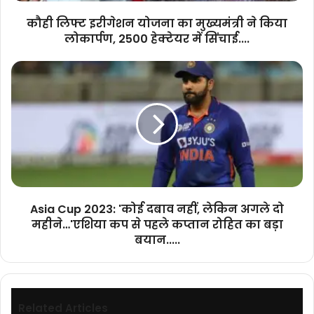
2500
कौही लिफ्ट इरीगेशन योजना का मुख्यमंत्री ने किया
हेक्टेयर
लोकार्पण, 2500 हेक्टेयर में सिंचाई....
में
सिंचाई....
Asia
Cup
2023:
'कोई
दबाव
नहीं,
लेकिन
अगले
दो
महीने…'एशिया
Asia Cup 2023: 'कोई दबाव नहीं, लेकिन अगले दो
कप
महीने…'एशिया कप से पहले कप्तान रोहित का बड़ा
से
बयान.....
पहले
कप्तान
रोहित
का
बड़ा
Related Articles