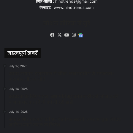
ईमेल आईडी :
hindtrends@gmail.com
वेबसाइट :
www.hindtrends.com
---------------
सोशल मीडिया से जुड़े
Facebook
X
YouTube
Instagram
Google
News
महत्वपूर्ण खबरें
July 17, 2025
स्वच्छ रायपुर: इज़रायल से सीख, जनसहयोग से सफलता-
महापौर मीनल चौबे
July 14, 2025
स्वच्छता के लिए पहल: सभापति सूर्यकांत राठौड़ ने जोन 2 की
जनजागरूकता रैली को दी हरी झंडी
July 14, 2025
सफाई और तालाबों की अनदेखी पर सख्ती: अपर आयुक्त ने दिए
नोटिस जारी करने के निर्देश