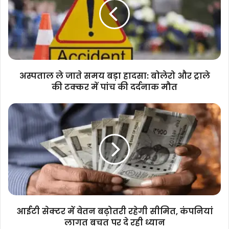
समय
बड़ा
हादसा:
बोलेरो
और
ट्राले
की
अस्पताल ले जाते समय बड़ा हादसा: बोलेरो और ट्राले
टक्कर
की टक्कर में पांच की दर्दनाक मौत
में
पांच
आईटी
की
सेक्टर
दर्दनाक
में
मौत
वेतन
बढ़ोतरी
रहेगी
सीमित,
कंपनियां
लागत
बचत
आईटी सेक्टर में वेतन बढ़ोतरी रहेगी सीमित, कंपनियां
पर
लागत बचत पर दे रही ध्यान
दे