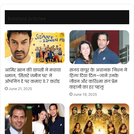
श्री
संजीव
पुरी
Related Articles
और
अन्य
पदाधिकारियों
ने
समत्व
भवन
में
सौजन्य
आमिर खान की वापसी ने मचाया
संजय कपूर के अचानक निधन ने
भेंट
धमाल, ‘सितारे ज़मीन पर’ ने
हिला दिया दिल—जानें उनके
की।
ओपनिंग डे पर कमाए 11.7 करोड़
जीवन और करिश्मा संग प्रेम
कहानी का हर पहलू
June 21, 2025
June 19, 2025