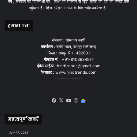
को , सरकार की योजनाओ को , शिक्षा एवं रोजगार से जुड़ी खबरों को देश की जनता तक
पहुँचाना हैं। हिन्द ट्रेंड्स समाज के हित सदेव कार्यरत हैं।
हमारा पता
संपादक :
सोमनाथ बक्शी
कार्यालय :
चंगोराभाटा, रायपुर छत्तीसगढ़
जिला :
रायपुर
पिन :
492001
मोबाइल नं. :
+91-8103934917
ईमेल आईडी :
hindtrends@gmail.com
वेबसाइट :
www.hindtrends.com
---------------
सोशल मीडिया से जुड़े
Facebook
X
YouTube
Instagram
Google
News
महत्वपूर्ण खबरें
July 17, 2025