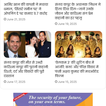
आमिर खान की वापसी ने मचाया
संजय कपूर के अचानक निधन ने
धमाल, ‘सितारे ज़मीन पर’ ने
हिला दिया दिल—जानें उनके
ओपनिंग डे पर कमाए 11.7 करोड़
जीवन और करिश्मा संग प्रेम
कहानी का हर पहलू
June 21, 2025
June 19, 2025
संजय कपूर की मौत से उभरी
‘वेलकम 3’ की शूटिंग बीच में
करिश्मा कपूर की पुरानी कहानी:
अटकी: बजट और फीस विवाद में
रिश्तों, दर्द और विवादों की पूरी
फंसी अक्षय कुमार की मचअवेटेड
दास्तान
फिल्म
June 17, 2025
June 15, 2025