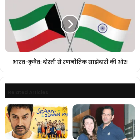
की।
कुवैत:
दोस्ती
से
रणनीतिक
साझेदारी
की
ओर!
भारत-कुवैत: दोस्ती से रणनीतिक साझेदारी की ओर!
Related Articles