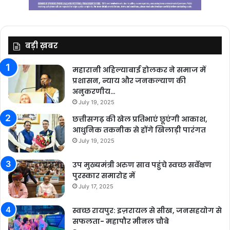
बड़ी ख़बर
महारानी अहिल्याबाई होलकर ने समाज में
प्रशासन, न्याय और जनकल्याण की
अनुकरणीय…
July 19, 2025
छत्तीसगढ़ की खेल प्रतिभाएं छूएंगी आकाश,
आधुनिक तकनीक से होंगे खिलाड़ी पारंगत
July 19, 2025
उप मुख्यमंत्री अरुण साव पहुंचे स्वच्छ सर्वेक्षण
पुरस्कार समारोह में
July 17, 2025
स्वच्छ रायपुर: इज़रायल से सीख, जनसहयोग से
सफलता- महापौर मीनल चौबे