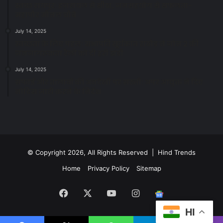
स्वच्छ रायपुर: इज़रायल से सीख, जनसहयोग से सफलता-
महापौर मीनल चौबे
July 14, 2025
स्वच्छता के लिए पहल: सभापति सूर्यकांत राठौड़ ने जोन 2 की
जनजागरूकता रैली को दी हरी झंडी
July 14, 2025
सफाई और तालाबों की अनदेखी पर सख्ती: अपर आयुक्त ने दिए
नोटिस जारी करने के निर्देश
© Copyright 2026, All Rights Reserved | Hind Trends
Home
Privacy Policy
Sitemap
Facebook
X
YouTube
Instagram
Google
HI
News