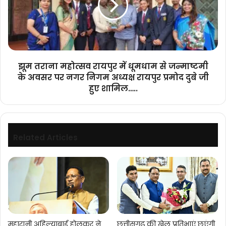
में
धूमधाम
से
जन्माष्टमी
के
अवसर
झूम तराना महोत्सव रायपुर में धूमधाम से जन्माष्टमी
पर
के अवसर पर नगर निगम अध्यक्ष रायपुर प्रमोद दुबे जी
नगर
हुए शामिल…..
निगम
अध्यक्ष
रायपुर
प्रमोद
दुबे
Related Articles
जी
हुए
शामिल…..
महारानी अहिल्याबाई होलकर ने
छत्तीसगढ़ की खेल प्रतिभाएं छूएंगी