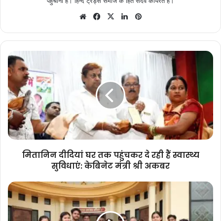
पहुँचाना हैं। हिन्द ट्रेंड्स समाज के हित सदेव कार्यरत हैं।
Website
Facebook
X
LinkedIn
Pinterest
मितानिन
दीदियां
घर
तक
पहुंचकर
दे
रही
हैं
स्वास्थ्य
सुविधाएं:
मितानिन दीदियां घर तक पहुंचकर दे रही हैं स्वास्थ्य
केबिनेट
सुविधाएं: केबिनेट मंत्री श्री अकबर
मंत्री
श्री
झूम
अकबर
तराना
महोत्सव
रायपुर