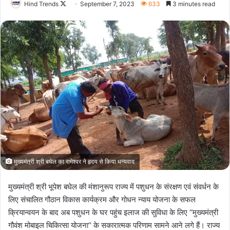
Follow
Hind Trends
September 7, 2023
633
3 minutes read
on
X
मुख्यमंत्री श्री बघेल का रामेश्वर ने हृदय से किया धन्यवाद
मुख्यमंत्री श्री भूपेश बघेल की मंशानुरूप राज्य में पशुधन के संरक्षण एवं संवर्धन के
लिए संचालित गौठान विकास कार्यक्रम और गोधन न्याय योजना के सफल
क्रियान्वयन के बाद अब पशुधन के घर पहुंच इलाज की सुविधा के लिए ‘‘मुख्यमंत्री
गौवंश मोबाइल चिकित्सा योजना‘‘ के सकारात्मक परिणाम सामने आने लगे हैं। राज्य