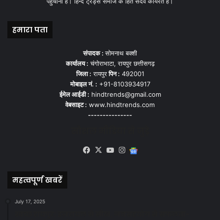
पहुँचाना हैं। हिन्द ट्रेंड्स समाज के हित सदेव कार्यरत हैं।
हमारा पता
संपादक :
सोमनाथ बक्शी
कार्यालय :
चंगोराभाटा, रायपुर छत्तीसगढ़
जिला :
रायपुर
पिन :
492001
मोबाइल नं. :
+91-8103934917
ईमेल आईडी :
hindtrends@gmail.com
वेबसाइट :
www.hindtrends.com
---------------
सोशल मीडिया से जुड़े
Facebook
X
YouTube
Instagram
Google
News
महत्वपूर्ण खबरें
July 17, 2025
स्वच्छ रायपुर: इज़रायल से सीख, जनसहयोग से सफलता-