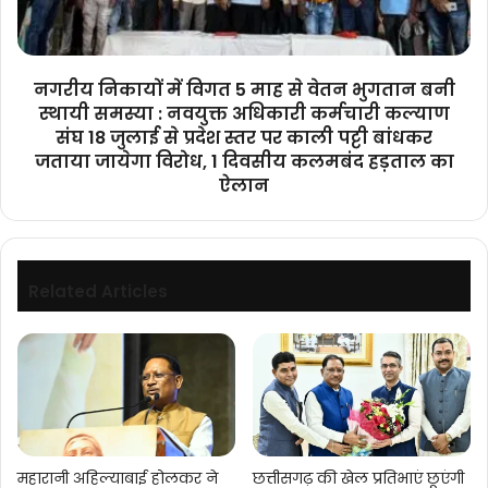
से
की
वेतन
घोषणा,
भुगतान
देखें
बनी
लिस्ट…
नगरीय निकायों में विगत 5 माह से वेतन भुगतान बनी
स्थायी
स्थायी समस्या : नवयुक्त अधिकारी कर्मचारी कल्याण
समस्या
संघ 18 जुलाई से प्रदेश स्तर पर काली पट्टी बांधकर
:
जताया जायेगा विरोध, 1 दिवसीय कलमबंद हड़ताल का
नवयुक्त
ऐलान
अधिकारी
कर्मचारी
कल्याण
संघ
18
Related Articles
जुलाई
से
प्रदेश
स्तर
पर
काली
पट्टी
बांधकर
महारानी अहिल्याबाई होलकर ने
छत्तीसगढ़ की खेल प्रतिभाएं छूएंगी
जताया