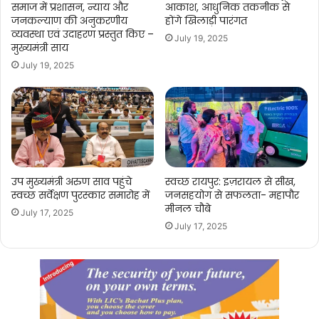
समाज में प्रशासन, न्याय और
आकाश, आधुनिक तकनीक से
जायेगा
जनकल्याण की अनुकरणीय
होंगे खिलाड़ी पारंगत
विरोध,
व्यवस्था एवं उदाहरण प्रस्तुत किए –
July 19, 2025
1
मुख्यमंत्री साय
दिवसीय
July 19, 2025
कलमबंद
हड़ताल
का
ऐलान
उप मुख्यमंत्री अरुण साव पहुंचे
स्वच्छ रायपुर: इज़रायल से सीख,
स्वच्छ सर्वेक्षण पुरस्कार समारोह में
जनसहयोग से सफलता- महापौर
मीनल चौबे
July 17, 2025
July 17, 2025