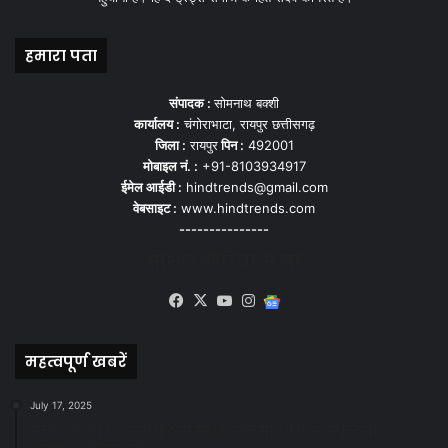
हमारा पता
संपादक :
सोमनाथ बक्शी
कार्यालय :
चंगोराभाटा, रायपुर छत्तीसगढ़
जिला :
रायपुर
पिन :
492001
मोबाइल नं. :
+91-8103934917
ईमेल आईडी :
hindtrends@gmail.com
वेबसाइट :
www.hindtrends.com
---------------
सोशल मीडिया से जुड़े
Facebook
X
YouTube
Instagram
Google
News
महत्वपूर्ण खबरें
July 17, 2025
स्वच्छ रायपुर: इज़रायल से सीख, जनसहयोग से सफलता-