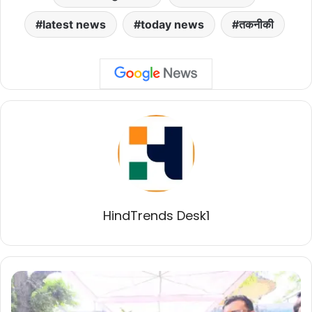
latest news
today news
तकनीकी
HindTrends Desk1
उपमुख्यमंत्री विजय
शर्मा
ने