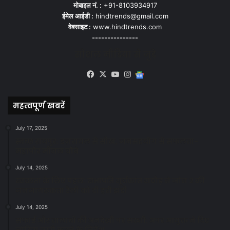
मोबाइल नं. :
+91-8103934917
ईमेल आईडी :
hindtrends@gmail.com
वेबसाइट :
www.hindtrends.com
---------------
सोशल मीडिया से जुड़े
Facebook
X
YouTube
Instagram
Google
News
महत्वपूर्ण खबरें
July 17, 2025
स्वच्छ रायपुर: इज़रायल से सीख, जनसहयोग से सफलता-
महापौर मीनल चौबे
July 14, 2025
स्वच्छता के लिए पहल: सभापति सूर्यकांत राठौड़ ने जोन 2 की
जनजागरूकता रैली को दी हरी झंडी
July 14, 2025
सफाई और तालाबों की अनदेखी पर सख्ती: अपर आयुक्त ने दिए
नोटिस जारी करने के निर्देश