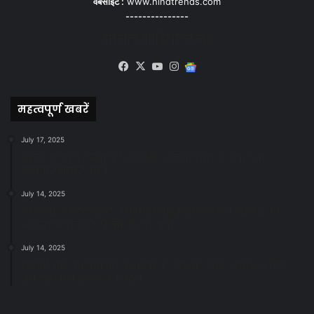
वेबसाइट :
www.hindtrends.com
---------------
सोशल मीडिया से जुड़े
Facebook
X
YouTube
Instagram
Google
News
महत्वपूर्ण खबरें
July 17, 2025
स्वच्छ रायपुर: इज़रायल से सीख, जनसहयोग से सफलता-
महापौर मीनल चौबे
July 14, 2025
स्वच्छता के लिए पहल: सभापति सूर्यकांत राठौड़ ने जोन 2 की
जनजागरूकता रैली को दी हरी झंडी
July 14, 2025
सफाई और तालाबों की अनदेखी पर सख्ती: अपर आयुक्त ने दिए
नोटिस जारी करने के निर्देश