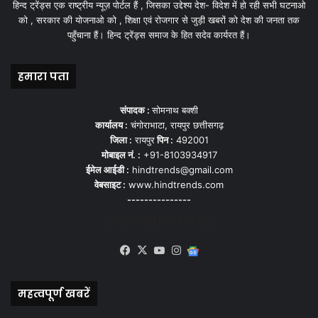
हिन्द ट्रेंड्स एक राष्ट्रीय न्यूज़ पोर्टल हैं , जिसका उद्देश्य देश- विदेश में हो रही सभी घटनाओ
को , सरकार की योजनाओ को , शिक्षा एवं रोजगार से जुड़ी खबरों को देश की जनता तक
पहुँचाना हैं। हिन्द ट्रेंड्स समाज के हित सदेव कार्यरत हैं।
हमारा पता
संपादक :
सोमनाथ बक्शी
कार्यालय :
चंगोराभाटा, रायपुर छत्तीसगढ़
जिला :
रायपुर
पिन :
492001
मोबाइल नं. :
+91-8103934917
ईमेल आईडी :
hindtrends@gmail.com
वेबसाइट :
www.hindtrends.com
---------------
सोशल मीडिया से जुड़े
Facebook
X
YouTube
Instagram
Google
News
महत्वपूर्ण खबरें