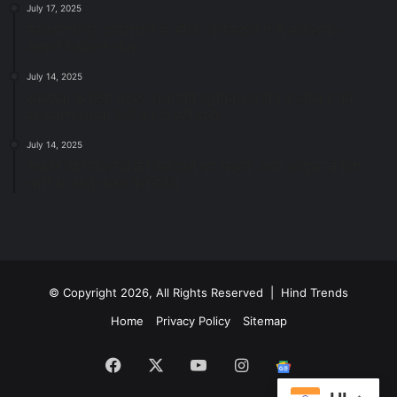
July 17, 2025
स्वच्छ रायपुर: इज़रायल से सीख, जनसहयोग से सफलता-
महापौर मीनल चौबे
July 14, 2025
स्वच्छता के लिए पहल: सभापति सूर्यकांत राठौड़ ने जोन 2 की
जनजागरूकता रैली को दी हरी झंडी
July 14, 2025
सफाई और तालाबों की अनदेखी पर सख्ती: अपर आयुक्त ने दिए
नोटिस जारी करने के निर्देश
© Copyright 2026, All Rights Reserved | Hind Trends
Home
Privacy Policy
Sitemap
Facebook
X
YouTube
Instagram
Google