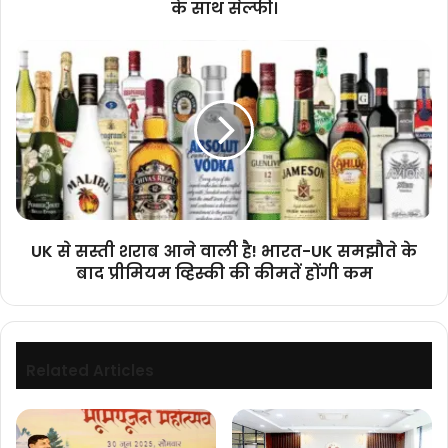
के साथ सेल्फी।
में
सशक्त
UK
छात्राओं
से
के
सस्ती
साथ
शराब
सेल्फी।
आने
वाली
है!
भारत-
UK
समझौते
UK से सस्ती शराब आने वाली है! भारत-UK समझौते के
के
बाद प्रीमियम व्हिस्की की कीमतें होंगी कम
बाद
प्रीमियम
व्हिस्की
की
कीमतें
Related Articles
होंगी
कम