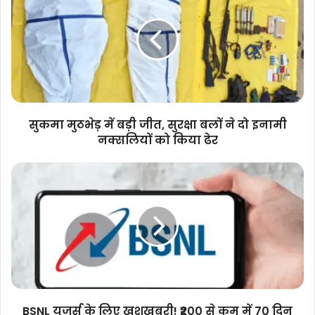
में
बड़ी
जीत,
सुरक्षा
बलों
ने
दो
इनामी
सुकमा मुठभेड़ में बड़ी जीत, सुरक्षा बलों ने दो इनामी
नक्सलियों
नक्सलियों को किया ढेर
को
किया
BSNL
ढेर
यूजर्स
के
लिए
खुशखबरी!
₹200
से
कम
में
70
BSNL यूजर्स के लिए खुशखबरी! ₹200 से कम में 70 दिन