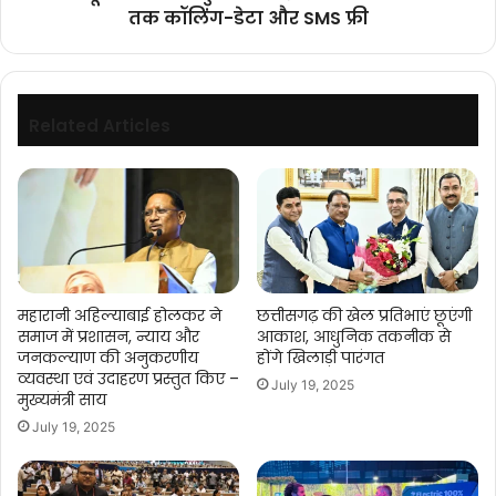
दिन
तक कॉलिंग-डेटा और SMS फ्री
तक
कॉलिंग-
डेटा
और
SMS
Related Articles
फ्री
महारानी अहिल्याबाई होलकर ने
छत्तीसगढ़ की खेल प्रतिभाएं छूएंगी
समाज में प्रशासन, न्याय और
आकाश, आधुनिक तकनीक से
जनकल्याण की अनुकरणीय
होंगे खिलाड़ी पारंगत
व्यवस्था एवं उदाहरण प्रस्तुत किए –
July 19, 2025
मुख्यमंत्री साय
July 19, 2025