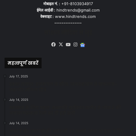
मोबाइल नं. :
+91-8103934917
ईमेल आईडी :
hindtrends@gmail.com
वेबसाइट :
www.hindtrends.com
---------------
सोशल मीडिया से जुड़े
Facebook
X
YouTube
Instagram
Google
News
महत्वपूर्ण खबरें
July 17, 2025
स्वच्छ रायपुर: इज़रायल से सीख, जनसहयोग से सफलता-
महापौर मीनल चौबे
July 14, 2025
स्वच्छता के लिए पहल: सभापति सूर्यकांत राठौड़ ने जोन 2 की
जनजागरूकता रैली को दी हरी झंडी
July 14, 2025
सफाई और तालाबों की अनदेखी पर सख्ती: अपर आयुक्त ने दिए