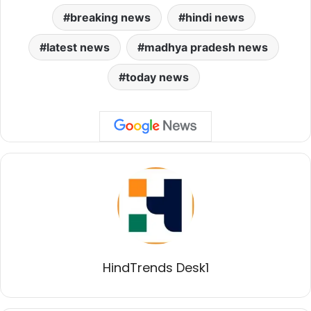
breaking news
hindi news
latest news
madhya pradesh news
today news
HindTrends Desk1