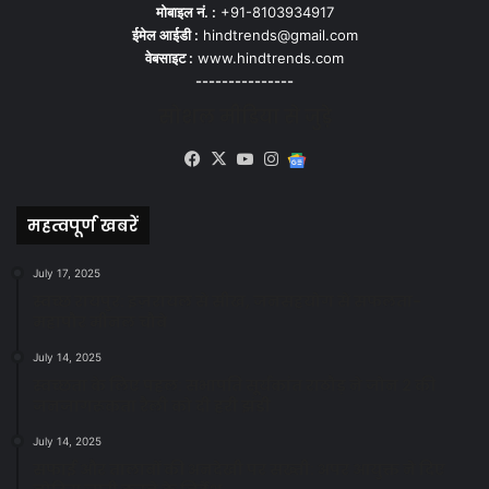
मोबाइल नं. :
+91-8103934917
ईमेल आईडी :
hindtrends@gmail.com
वेबसाइट :
www.hindtrends.com
---------------
सोशल मीडिया से जुड़े
Facebook
X
YouTube
Instagram
Google
News
महत्वपूर्ण खबरें
July 17, 2025
स्वच्छ रायपुर: इज़रायल से सीख, जनसहयोग से सफलता-
महापौर मीनल चौबे
July 14, 2025
स्वच्छता के लिए पहल: सभापति सूर्यकांत राठौड़ ने जोन 2 की
जनजागरूकता रैली को दी हरी झंडी
July 14, 2025
सफाई और तालाबों की अनदेखी पर सख्ती: अपर आयुक्त ने दिए