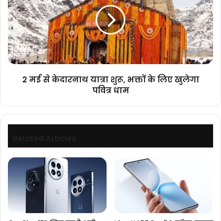
से
समारोह
केदारनाथ
को
यात्रा
संबोधित
शुरू,
किया।
भक्तों
के
लिए
खुलेगा
2 मई से केदारनाथ यात्रा शुरू, भक्तों के लिए खुलेगा
पवित्र
पवित्र धाम
धाम
Related Articles