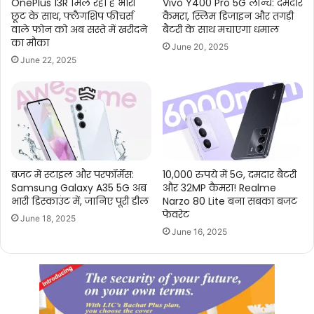
OnePlus 13R मिल रहा है भारी
Vivo Y400 Pro 5G लॉन्च: दमदार
छूट के साथ, फ्लैगशिप फीचर्स
कैमरा, स्लिम डिजाइन और तगड़ी
वाले फोन को अब सस्ते में खरीदने
बैटरी के साथ मचाएगा धमाल
का मौका
June 20, 2025
June 22, 2025
बजट में स्टाइल और परफॉर्मेंस:
10,000 रुपये में 5G, दमदार बैटरी
Samsung Galaxy A35 5G अब
और 32MP कैमरा! Realme
भारी डिस्काउंट में, जानिए पूरी डील
Narzo 80 Lite बना सबका बजट
फेवरेट
June 18, 2025
June 16, 2025