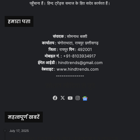
पहुँचाना हैं। हिन्द ट्रेंड्स समाज के हित सदेव कार्यरत हैं।
हमारा पता
संपादक :
सोमनाथ बक्शी
कार्यालय :
चंगोराभाटा, रायपुर छत्तीसगढ़
जिला :
रायपुर
पिन :
492001
मोबाइल नं. :
+91-8103934917
ईमेल आईडी :
hindtrends@gmail.com
वेबसाइट :
www.hindtrends.com
---------------
सोशल मीडिया से जुड़े
Facebook
X
YouTube
Instagram
Google
News
महत्वपूर्ण खबरें
July 17, 2025
स्वच्छ रायपुर: इज़रायल से सीख, जनसहयोग से सफलता-