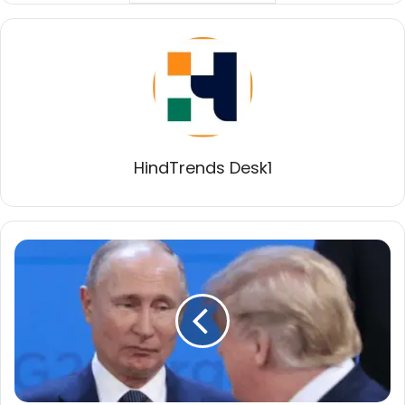
HindTrends Desk1
पुतिन
ने
ट्रंप
को
गिफ्ट
किया
उनका
पेंटिंग,
क्रेमलिन