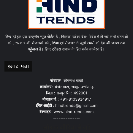
हिन्द ट्रेंड्स एक राष्ट्रीय न्यूज़ पोर्टल हैं , जिसका उद्देश्य देश- विदेश में हो रही सभी घटनाओ
को , सरकार की योजनाओ को , शिक्षा एवं रोजगार से जुड़ी खबरों को देश की जनता तक
पहुँचाना हैं। हिन्द ट्रेंड्स समाज के हित सदेव कार्यरत हैं।
हमारा पता
संपादक :
सोमनाथ बक्शी
कार्यालय :
चंगोराभाटा, रायपुर छत्तीसगढ़
जिला :
रायपुर
पिन :
492001
मोबाइल नं. :
+91-8103934917
ईमेल आईडी :
hindtrends@gmail.com
वेबसाइट :
www.hindtrends.com
---------------
सोशल मीडिया से जुड़े