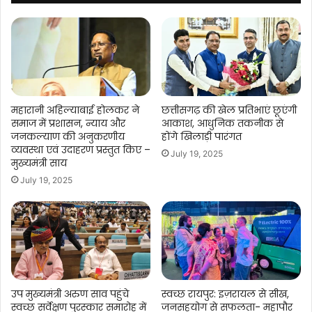
का
हुआ
लोकार्पण
महारानी अहिल्याबाई होलकर ने
छत्तीसगढ़ की खेल प्रतिभाएं छूएंगी
समाज में प्रशासन, न्याय और
आकाश, आधुनिक तकनीक से
जनकल्याण की अनुकरणीय
होंगे खिलाड़ी पारंगत
व्यवस्था एवं उदाहरण प्रस्तुत किए –
July 19, 2025
मुख्यमंत्री साय
July 19, 2025
उप मुख्यमंत्री अरुण साव पहुंचे
स्वच्छ रायपुर: इज़रायल से सीख,
स्वच्छ सर्वेक्षण पुरस्कार समारोह में
जनसहयोग से सफलता- महापौर