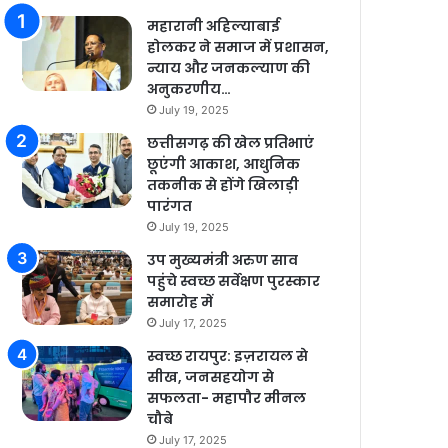
महारानी अहिल्याबाई
होलकर ने समाज में प्रशासन,
न्याय और जनकल्याण की
अनुकरणीय…
July 19, 2025
छत्तीसगढ़ की खेल प्रतिभाएं
छूएंगी आकाश, आधुनिक
तकनीक से होंगे खिलाड़ी
पारंगत
July 19, 2025
उप मुख्यमंत्री अरुण साव
पहुंचे स्वच्छ सर्वेक्षण पुरस्कार
समारोह में
July 17, 2025
स्वच्छ रायपुर: इज़रायल से
सीख, जनसहयोग से
सफलता- महापौर मीनल
चौबे
July 17, 2025