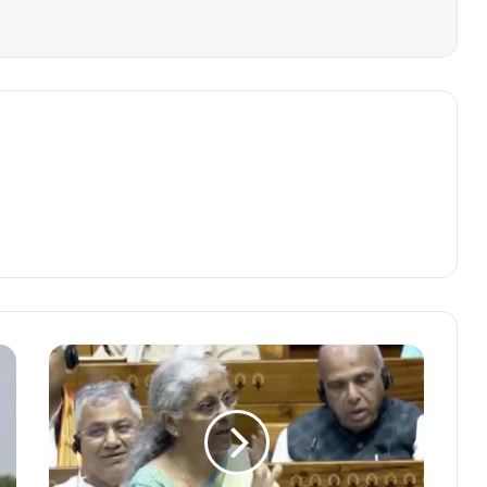
वित्त
मंत्री
सीतारमण
ने
लोकसभा
में