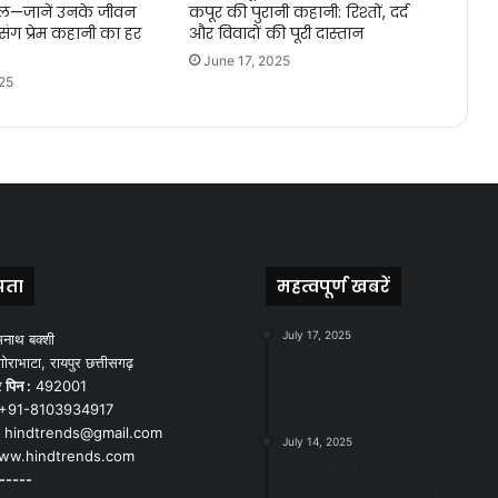
िल—जानें उनके जीवन
कपूर की पुरानी कहानी: रिश्तों, दर्द
ंग प्रेम कहानी का हर
और विवादों की पूरी दास्तान
June 17, 2025
25
पता
महत्वपूर्ण खबरें
July 17, 2025
मनाथ बक्शी
स्वच्छ रायपुर: इज़रायल से सीख
ोराभाटा, रायपुर छत्तीसगढ़
जनसहयोग से सफलता- महाप
र
पिन :
492001
चौबे
+91-8103934917
hindtrends@gmail.com
July 14, 2025
w.hindtrends.com
स्वच्छता के लिए पहल: सभापति स
-----
राठौड़ ने जोन 2 की जनजागरू