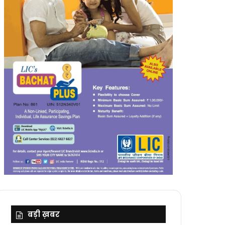
बड़ी ख़बर