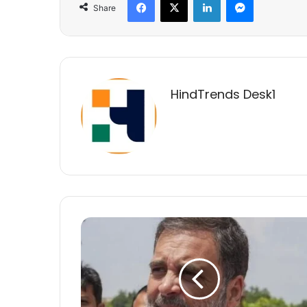
Share
HindTrends Desk1
राहुल
गांधी
ने
सरकार
से
वायनाड