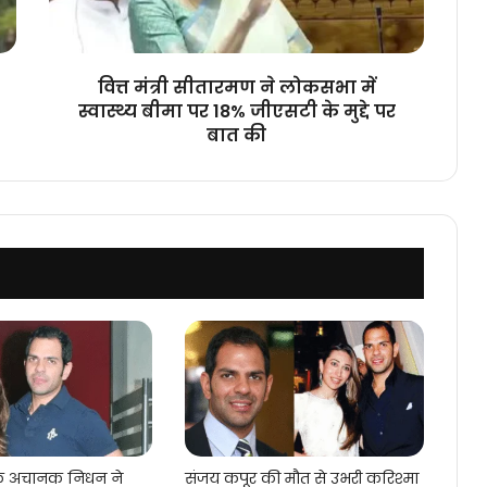
स्वास्थ्य
बीमा
पर
18%
वित्त मंत्री सीतारमण ने लोकसभा में
जीएसटी
स्वास्थ्य बीमा पर 18% जीएसटी के मुद्दे पर
के
बात की
मुद्दे
पर
बात
की
के अचानक निधन ने
संजय कपूर की मौत से उभरी करिश्मा