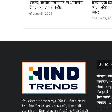
धमाल, ‘सितारे ज़मीन पर’ ने ओपनिंग
हिला दिया द
डे पर कमाए 11.7 करोड़
और करिश्मा स
पहलू
June 21, 2025
June 19, 20
हमारा 
संपादक :
सो
कार्यालय :
चंग
जिला :
रायपु
मोबाइल नं. :
ईमेल आईडी :
हिन्द ट्रेंड्स एक राष्ट्रीय न्यूज़ पोर्टल हैं , जिसका उद्देश्य
वेबसाइट :
ww
देश- विदेश में हो रही सभी घटनाओ को , सरकार की
----------
योजनाओ को , शिक्षा एवं रोजगार से जुड़ी खबरों को देश की