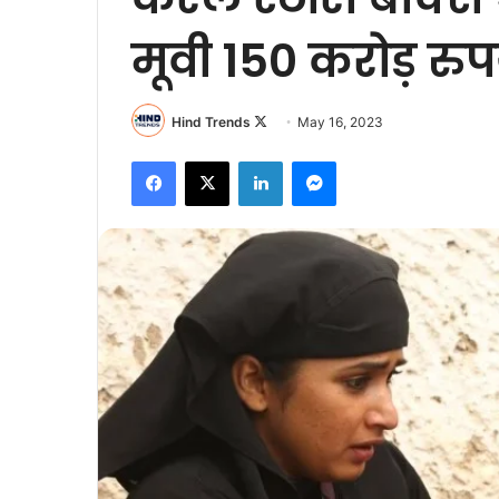
मूवी 150 करोड़ रु
Follow
Hind Trends
May 16, 2023
on
Facebook
X
LinkedIn
Messenger
X