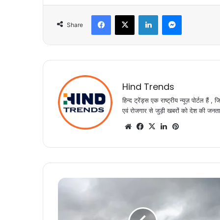
Facebook
X
LinkedIn
Messenger
Share
Hind Trends
हिन्द ट्रेंड्स एक राष्ट्रीय न्यूज़ पोर्टल ह
एवं रोजगार से जुड़ी खबरों को देश की जनता त
Website
Facebook
X
LinkedIn
Pinterest
फ्रांस
यूक्रेन
को
जेट