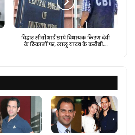
किरण
देवी
के
ठिकानों
पर,
लालू
बिहार सीबीआई छापे विधायक किरण देवी
यादव
के ठिकानों पर, लालू यादव के करीबी….
के
करीबी….