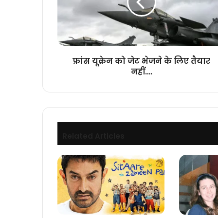
भेजने
के
लिए
तैयार
नहीं….
फ्रांस यूक्रेन को जेट भेजने के लिए तैयार
नहीं….
Related Articles