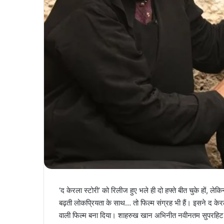
‘द केरला स्टोरी’ को रिलीज हुए भले ही दो हफ्ते बीत चुके हों,
बढ़ती लोकप्रियता के साथ… तो फिल्म संग्रह भी हैं। इसने द क
वाली फिल्म बना दिया। शाहरुख खान अभिनीत नवीनतम सुपरहिट 