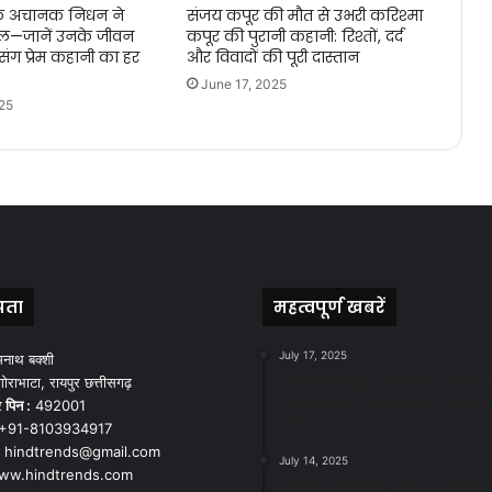
के अचानक निधन ने
संजय कपूर की मौत से उभरी करिश्मा
िल—जानें उनके जीवन
कपूर की पुरानी कहानी: रिश्तों, दर्द
ंग प्रेम कहानी का हर
और विवादों की पूरी दास्तान
June 17, 2025
25
पता
महत्वपूर्ण खबरें
July 17, 2025
मनाथ बक्शी
स्वच्छ रायपुर: इज़रायल से सीख
ोराभाटा, रायपुर छत्तीसगढ़
जनसहयोग से सफलता- महाप
र
पिन :
492001
चौबे
+91-8103934917
hindtrends@gmail.com
July 14, 2025
w.hindtrends.com
स्वच्छता के लिए पहल: सभापति स