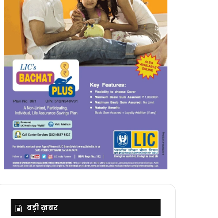
बड़ी ख़बर