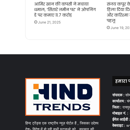
आमिर खान की वापसी ने मचाया
संजय कपूर 
धमाल, ‘सितारे ज़मीन पर’ ने ओपनिंग
हिला दिया द
डे पर कमाए 11.7 करोड़
और करिश्मा स
पहलू
June 21, 2025
June 19, 20
हमारा 
संपादक :
सो
कार्यालय :
चंग
जिला :
रायपु
मोबाइल नं. :
ईमेल आईडी :
हिन्द ट्रेंड्स एक राष्ट्रीय न्यूज़ पोर्टल हैं , जिसका उद्देश्य
वेबसाइट :
ww
देश- विदेश में हो रही सभी घटनाओ को , सरकार की