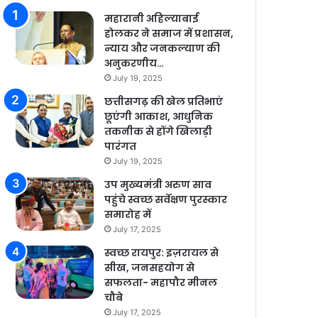
महारानी अहिल्याबाई
होलकर ने समाज में प्रशासन,
न्याय और जनकल्याण की
अनुकरणीय…
July 19, 2025
छत्तीसगढ़ की खेल प्रतिभाएं
छूएंगी आकाश, आधुनिक
तकनीक से होंगे खिलाड़ी
पारंगत
July 19, 2025
उप मुख्यमंत्री अरुण साव
पहुंचे स्वच्छ सर्वेक्षण पुरस्कार
समारोह में
July 17, 2025
स्वच्छ रायपुर: इज़रायल से
सीख, जनसहयोग से
सफलता- महापौर मीनल
चौबे
July 17, 2025