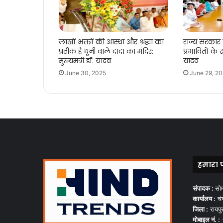
लाखों भक्तों की आस्था और श्रद्धा का
राज्य सरकार
प्रतीक है धूनी वाले दादा का मंदिर:
प्रभावितों के स
मुख्यमंत्री डॉ. यादव
यादव
June 30, 2025
June 29, 2
हमारा 
संपादक :
सो
कार्यालय :
चंग
जिला :
रायपु
मोबाइल नं. :