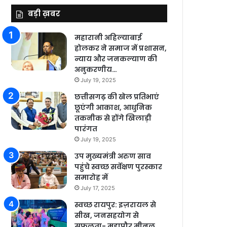
बड़ी ख़बर
महारानी अहिल्याबाई
होलकर ने समाज में प्रशासन,
न्याय और जनकल्याण की
अनुकरणीय…
July 19, 2025
छत्तीसगढ़ की खेल प्रतिभाएं
छूएंगी आकाश, आधुनिक
तकनीक से होंगे खिलाड़ी
पारंगत
July 19, 2025
उप मुख्यमंत्री अरुण साव
पहुंचे स्वच्छ सर्वेक्षण पुरस्कार
समारोह में
July 17, 2025
स्वच्छ रायपुर: इज़रायल से
सीख, जनसहयोग से
सफलता- महापौर मीनल