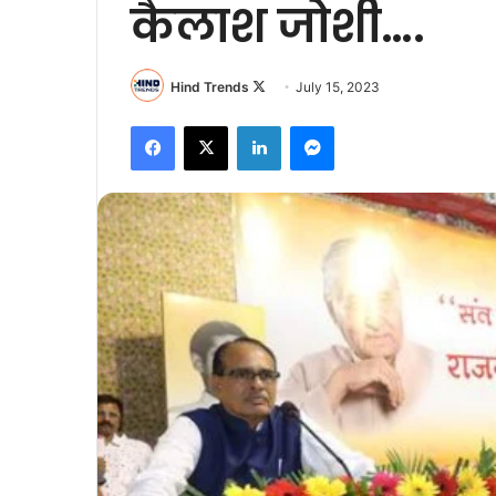
कैलाश जोशी….
Follow
Hind Trends
July 15, 2023
on
Facebook
X
LinkedIn
Messenger
X