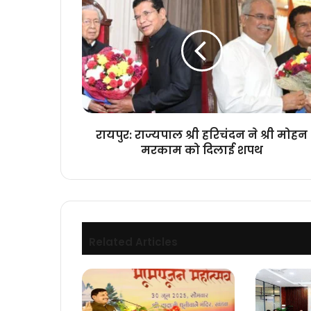
राज्यपाल
श्री
हरिचंदन
ने
श्री
मोहन
मरकाम
को
दिलाई
रायपुर: राज्यपाल श्री हरिचंदन ने श्री मोहन
शपथ
मरकाम को दिलाई शपथ
Related Articles