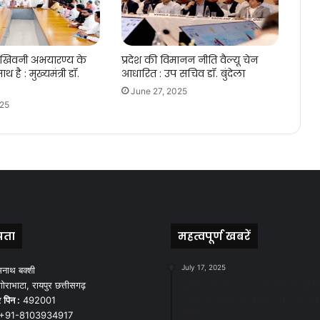
 खिवनी अभयारण्य के
प्रदेश की विमानन नीति वैल्यू चेन
ाथ है : मुख्यमंत्री डॉ.
आधारित : उप सचिव डॉ. बुंदेला
June 27, 2025
025
पता
महत्वपूर्ण खबरें
July 17, 2025
मनाथ बक्शी
स्वच्छ रायपुर: इज़रायल से सीख
ोराभाटा, रायपुर छत्तीसगढ़
जनसहयोग से सफलता- महाप
र
पिन :
492001
चौबे
+91-8103934917