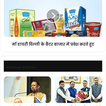
डायरी
यादव
दिल्ली
के
बैटर
बाजार
में
प्रवेश
करते
हुए
माँ डायरी दिल्ली के बैटर बाजार में प्रवेश करते हुए
Related Articles