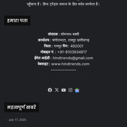
पहुँचाना हैं। हिन्द ट्रेंड्स समाज के हित सदेव कार्यरत हैं।
हमारा पता
संपादक :
सोमनाथ बक्शी
कार्यालय :
चंगोराभाटा, रायपुर छत्तीसगढ़
जिला :
रायपुर
पिन :
492001
मोबाइल नं. :
+91-8103934917
ईमेल आईडी :
hindtrends@gmail.com
वेबसाइट :
www.hindtrends.com
---------------
सोशल मीडिया से जुड़े
Facebook
X
YouTube
Instagram
Google
News
महत्वपूर्ण खबरें
July 17, 2025
स्वच्छ रायपुर: इज़रायल से सीख, जनसहयोग से सफलता-