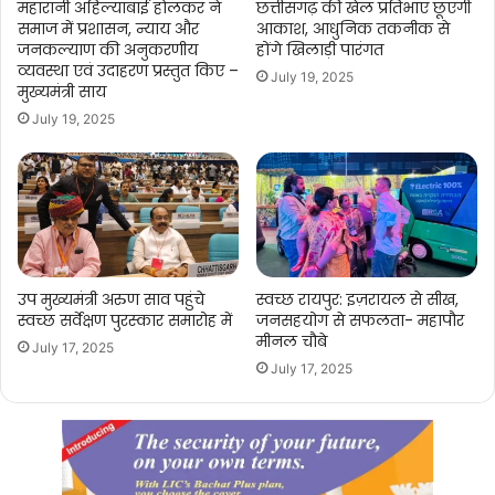
महारानी अहिल्याबाई होलकर ने
छत्तीसगढ़ की खेल प्रतिभाएं छूएंगी
समाज में प्रशासन, न्याय और
आकाश, आधुनिक तकनीक से
जनकल्याण की अनुकरणीय
होंगे खिलाड़ी पारंगत
व्यवस्था एवं उदाहरण प्रस्तुत किए –
July 19, 2025
मुख्यमंत्री साय
July 19, 2025
उप मुख्यमंत्री अरुण साव पहुंचे
स्वच्छ रायपुर: इज़रायल से सीख,
स्वच्छ सर्वेक्षण पुरस्कार समारोह में
जनसहयोग से सफलता- महापौर
मीनल चौबे
July 17, 2025
July 17, 2025