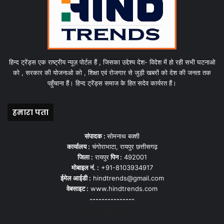
हिन्द ट्रेंड्स एक राष्ट्रीय न्यूज़ पोर्टल हैं , जिसका उद्देश्य देश- विदेश में हो रही सभी घटनाओ
को , सरकार की योजनाओ को , शिक्षा एवं रोजगार से जुड़ी खबरों को देश की जनता तक
पहुँचाना हैं। हिन्द ट्रेंड्स समाज के हित सदेव कार्यरत हैं।
हमारा पता
संपादक :
सोमनाथ बक्शी
कार्यालय :
चंगोराभाटा, रायपुर छत्तीसगढ़
जिला :
रायपुर
पिन :
492001
मोबाइल नं. :
+91-8103934917
ईमेल आईडी :
hindtrends@gmail.com
वेबसाइट :
www.hindtrends.com
---------------
सोशल मीडिया से जुड़े