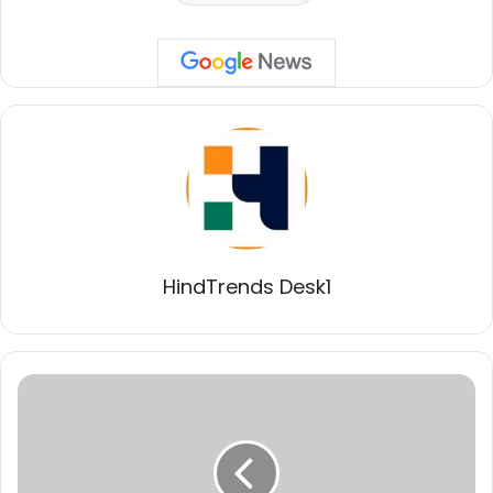
HindTrends Desk1
मुख्यमंत्री
डॉ.
यादव
हाटपिपल्या
में