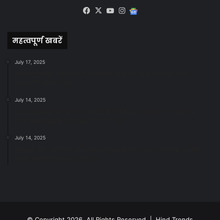
Facebook
X
YouTube
Instagram
Google
News
महत्वपूर्ण खबरें
July 17, 2025
स्वच्छ रायपुर: इज़रायल से सीख, जनसहयोग से सफलता-
महापौर मीनल चौबे
July 14, 2025
स्वच्छता के लिए पहल: सभापति सूर्यकांत राठौड़ ने जोन 2 की
जनजागरूकता रैली को दी हरी झंडी
July 14, 2025
सफाई और तालाबों की अनदेखी पर सख्ती: अपर आयुक्त ने दिए
नोटिस जारी करने के निर्देश
© Copyright 2026, All Rights Reserved | Hind Trends