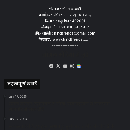
संपादक :
सोमनाथ बक्शी
कार्यालय :
चंगोराभाटा, रायपुर छत्तीसगढ़
जिला :
रायपुर
पिन :
492001
मोबाइल नं. :
+91-8103934917
ईमेल आईडी :
hindtrends@gmail.com
वेबसाइट :
www.hindtrends.com
---------------
सोशल मीडिया से जुड़े
Facebook
X
YouTube
Instagram
Google
News
महत्वपूर्ण खबरें
July 17, 2025
स्वच्छ रायपुर: इज़रायल से सीख, जनसहयोग से सफलता-
महापौर मीनल चौबे
July 14, 2025
स्वच्छता के लिए पहल: सभापति सूर्यकांत राठौड़ ने जोन 2 की