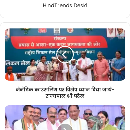
HindTrends Desk1
जेनेटिक
काउंसलिंग
पर
विशेष
ध्यान
दिया
जाये-
राज्यपाल
श्री
पटेल
जेनेटिक काउंसलिंग पर विशेष ध्यान दिया जाये-
राज्यपाल श्री पटेल
पीएम
आयुष्मान
वय-
वंदना