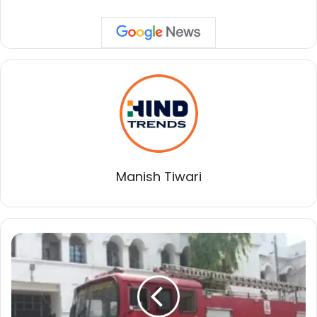
Manish Tiwari
कोरबा:
कलेक्टोरेट
परिसर
में
लगी
आग,