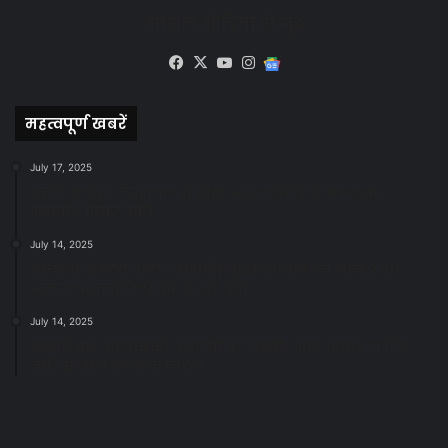
सोशल मीडिया से जुड़े
Facebook
X
YouTube
Instagram
Google
News
महत्वपूर्ण खबरें
July 17, 2025
स्वच्छ रायपुर: इज़रायल से सीख, जनसहयोग से सफलता-
महापौर मीनल चौबे
July 14, 2025
स्वच्छता के लिए पहल: सभापति सूर्यकांत राठौड़ ने जोन 2 की
जनजागरूकता रैली को दी हरी झंडी
July 14, 2025
सफाई और तालाबों की अनदेखी पर सख्ती: अपर आयुक्त ने दिए
नोटिस जारी करने के निर्देश