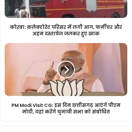
फर्नीचर
और
अहम
दस्तावेज
कोरबा: कलेक्टोरेट परिसर में लगी आग, फर्नीचर और
जलकर
अहम दस्तावेज जलकर हुए खाक
हुए
खाक
PM
Modi
Visit
CG:
इस
दिन
छत्तीसगढ़
आएंगे
पीएम
मोदी,
PM Modi Visit CG: इस दिन छत्तीसगढ़ आएंगे पीएम
यहां
मोदी, यहां करेंगे चुनावी सभा को संबोधित
करेंगे
चुनावी
सभा