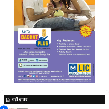
बड़ी ख़बर