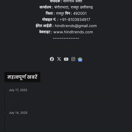
संपादक :
सोमनाथ बक्शी
कार्यालय :
चंगोराभाटा, रायपुर छत्तीसगढ़
जिला :
रायपुर
पिन :
492001
मोबाइल नं. :
+91-8103934917
ईमेल आईडी :
hindtrends@gmail.com
वेबसाइट :
www.hindtrends.com
---------------
सोशल मीडिया से जुड़े
Facebook
X
YouTube
Instagram
Google
News
महत्वपूर्ण खबरें
July 17, 2025
स्वच्छ रायपुर: इज़रायल से सीख, जनसहयोग से सफलता-
महापौर मीनल चौबे
July 14, 2025
स्वच्छता के लिए पहल: सभापति सूर्यकांत राठौड़ ने जोन 2 की
जनजागरूकता रैली को दी हरी झंडी