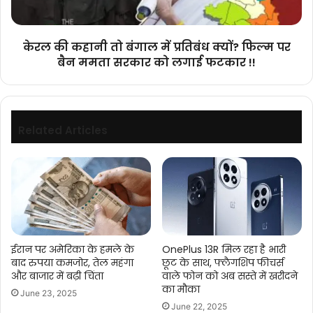
क्यों?
फिल्म
पर
केरल की कहानी तो बंगाल में प्रतिबंध क्यों? फिल्म पर
बैन
बैन ममता सरकार को लगाई फटकार !!
ममता
सरकार
को
लगाई
फटकार
Related Articles
!!
ईरान पर अमेरिका के हमले के
OnePlus 13R मिल रहा है भारी
बाद रुपया कमजोर, तेल महंगा
छूट के साथ, फ्लैगशिप फीचर्स
और बाजार में बढ़ी चिंता
वाले फोन को अब सस्ते में खरीदने
का मौका
June 23, 2025
June 22, 2025