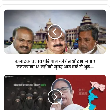
कर्नाटक
चुनाव
परिणाम
कांग्रेस
और
भाजपा
?
मतगणना
13
मई
कर्नाटक चुनाव परिणाम कांग्रेस और भाजपा ?
को
मतगणना 13 मई को सुबह आठ बजे से शुरू….
सुबह
आठ
केरल
बजे
की
से
कहानी
शुरू….
तो
बंगाल
में
प्रतिबंध