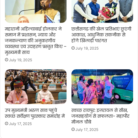
महारानी अहिल्याबाई होलकर ने
छत्तीसगढ़ की खेल प्रतिभाएं छूएंगी
समाज में प्रशासन, न्याय और
आकाश, आधुनिक तकनीक से
जनकल्याण की अनुकरणीय
होंगे खिलाड़ी पारंगत
व्यवस्था एवं उदाहरण प्रस्तुत किए –
July 19, 2025
मुख्यमंत्री साय
July 19, 2025
उप मुख्यमंत्री अरुण साव पहुंचे
स्वच्छ रायपुर: इज़रायल से सीख,
स्वच्छ सर्वेक्षण पुरस्कार समारोह में
जनसहयोग से सफलता- महापौर
मीनल चौबे
July 17, 2025
July 17, 2025