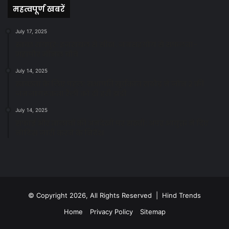
महत्वपूर्ण खबरें
July 17, 2025
स्वच्छ रायपुर: इज़रायल से सीख, जनसहयोग से सफलता-
महापौर मीनल चौबे
July 14, 2025
स्वच्छता के लिए पहल: सभापति सूर्यकांत राठौड़ ने जोन 2 की
जनजागरूकता रैली को दी हरी झंडी
July 14, 2025
सफाई और तालाबों की अनदेखी पर सख्ती: अपर आयुक्त ने दिए
नोटिस जारी करने के निर्देश
© Copyright 2026, All Rights Reserved | Hind Trends
Home
Privacy Policy
Sitemap