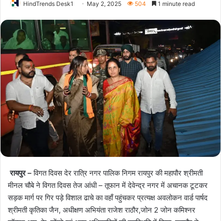
HindTrends Desk1
May 2, 2025
504
1 minute read
रायपुर –
विगत दिवस देर रात्रि नगर पालिक निगम रायपुर की महापौर श्रीमती
मीनल चौबे ने विगत दिवस तेज आंधी – तूफान में देवेन्द्र नगर में अचानक टूटकर
सड़क मार्ग पर गिर पड़े विशाल ढाचे का वहाँ पहुंचकर प्रत्यक्ष अवलोकन वार्ड पार्षद
श्रीमती कृतिका जैन, अधीक्षण अभियंता राजेश राठौर,जोन 2 जोन कमिश्नर