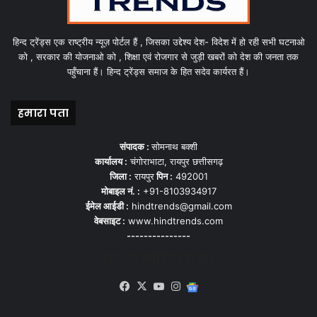
हिन्द ट्रेंड्स एक राष्ट्रीय न्यूज़ पोर्टल हैं , जिसका उद्देश्य देश- विदेश में हो रही सभी घटनाओ
को , सरकार की योजनाओ को , शिक्षा एवं रोजगार से जुड़ी खबरों को देश की जनता तक
पहुँचाना हैं। हिन्द ट्रेंड्स समाज के हित सदेव कार्यरत हैं।
हमारा पता
संपादक :
सोमनाथ बक्शी
कार्यालय :
चंगोराभाटा, रायपुर छत्तीसगढ़
जिला :
रायपुर
पिन :
492001
मोबाइल नं. :
+91-8103934917
ईमेल आईडी :
hindtrends@gmail.com
वेबसाइट :
www.hindtrends.com
---------------
सोशल मीडिया से जुड़े
Facebook
X
YouTube
Instagram
Google
News