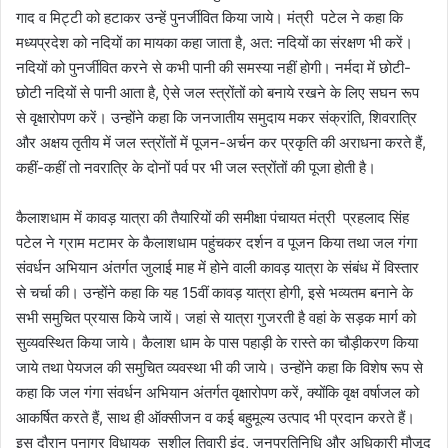
गाद व मिट्टी को हटाकर उन्‍हें पुनर्जीवित किया जाये। मंत्री पटेल ने कहा कि
मध्‍यप्रदेश को नदियों का मायका कहा जाता है, अत: नदियों का संरक्षण भी करें।
नदियों को पुनर्जीवित करने से कभी पानी की समस्‍या नहीं होगी। नर्मदा में छोटी-
छोटी नदियों से पानी आता है, ऐसे जल स्‍त्रोंतों को बनाये रखने के लिए सघन रूप
से वृक्षारोपण करें। उन्‍होंने कहा कि जनजातीय स‍मुदाय मकर संक्रांति, शिवरात्रि
और अक्षय तृतीय में जल स्‍त्रोंतों में पूजन-अर्चन कर प्रकृति की अराधना करते हैं,
कहीं-कहीं तो नवरात्रि के दोनों पर्व पर भी जल स्‍त्रोंतों की पूजा होती है।
कैलाशधाम में कावड़ यात्रा की तैयारियों की समीक्षा पंचायत मंत्री प्रहलाद सिंह
पटेल ने ग्राम मटामर के कैलाशधाम पहुंचकर दर्शन व पूजन किया तथा जल गंगा
संवर्धन अभियान अंतर्गत जुलाई माह में होने वाली कावड़ यात्रा के संबंध में विस्‍तार
से चर्चा की। उन्‍होंने कहा कि यह 15वीं कावड़ यात्रा होगी, इसे भव्‍यतम बनाने के
सभी समुचित प्रयास किये जायें। जहां से यात्रा गुजरती है वहां के सड़क मार्ग को
सुव्‍यवस्थित किया जाये। कैलाश धाम के पास पहाड़ी के रास्‍ते का चौड़ीकरण किया
जाये तथा पेयजल की समुचित व्‍यवस्‍था भी की जाये। उन्‍होंने कहा कि विशेष रूप से
कहा कि जल गंगा संवर्धन अभियान अंतर्गत वृक्षारोपण करें, क्‍योंकि वृक्ष वर्षाजल को
आकर्षित करते हैं, साथ ही ऑक्‍सीजन व कई बहुमूल्‍य उत्‍पाद भी प्रदान करते हैं।
इस दौरान पनागर विधायक सुशील तिवारी इंदु, जनप्रतिनिधि और अधिकारी मौजूद