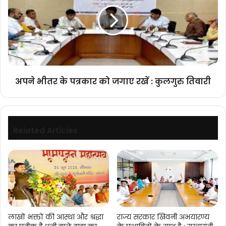
के
काम
पत्रकार
कर
को
रही
जगाए
है
रखें
प्रदेश
:
सरकार
कुलगुरु
:
तिवारी
मुख्यमंत्री
अपने भीतर के पत्रकार को जगाए रखें : कुलगुरु तिवारी
डॉ.
यादव
Related Articles
लाखों भक्तों की आस्था और श्रद्धा
राज्य सरकार खिवनी अभयारण्य