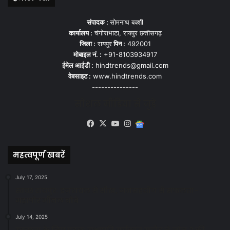
संपादक :
सोमनाथ बक्शी
कार्यालय :
चंगोराभाटा, रायपुर छत्तीसगढ़
जिला :
रायपुर
पिन :
492001
मोबाइल नं. :
+91-8103934917
ईमेल आईडी :
hindtrends@gmail.com
वेबसाइट :
www.hindtrends.com
---------------
सोशल मीडिया से जुड़े
Facebook
X
YouTube
Instagram
Google
News
महत्वपूर्ण खबरें
July 17, 2025
स्वच्छ रायपुर: इज़रायल से सीख, जनसहयोग से सफलता-
महापौर मीनल चौबे
July 14, 2025
स्वच्छता के लिए पहल: सभापति सूर्यकांत राठौड़ ने जोन 2 की