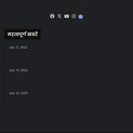
सोशल मीडिया से जुड़े
Facebook
X
YouTube
Instagram
Google
News
महत्वपूर्ण खबरें
July 17, 2025
स्वच्छ रायपुर: इज़रायल से सीख, जनसहयोग से सफलता-
महापौर मीनल चौबे
July 14, 2025
स्वच्छता के लिए पहल: सभापति सूर्यकांत राठौड़ ने जोन 2 की
जनजागरूकता रैली को दी हरी झंडी
July 14, 2025
सफाई और तालाबों की अनदेखी पर सख्ती: अपर आयुक्त ने दिए
नोटिस जारी करने के निर्देश