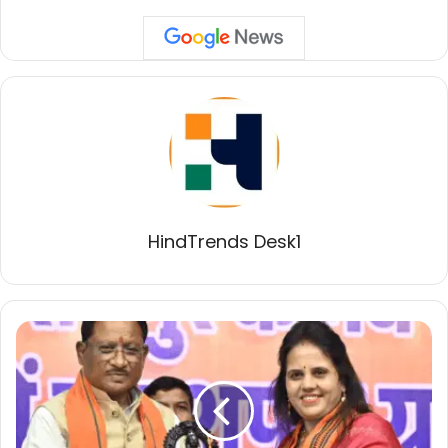
HindTrends Desk1
नगर
निगम
रायपुर
के
नव
निर्वाचित