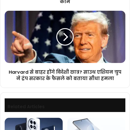
काम
तैयारी,
शाह
Harvard
बोले-
से
20
बाहर
साल
होंगे
आगे
विदेशी
की
छात्र?
सोच
साउथ
से
एशियन
हो
ग्रुप
काम
ने
Harvard से बाहर होंगे विदेशी छात्र? साउथ एशियन ग्रुप
ट्रंप
ने ट्रंप सरकार के फैसले को बताया सीधा हमला
सरकार
के
फैसले
को
बताया
Related Articles
सीधा
हमला