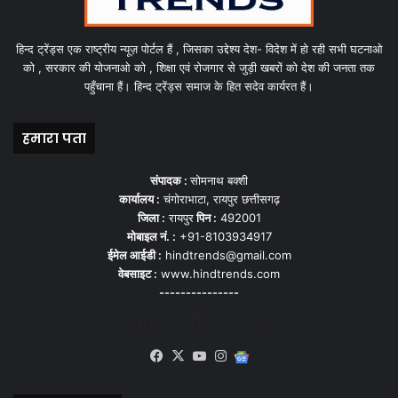
हिन्द ट्रेंड्स एक राष्ट्रीय न्यूज़ पोर्टल हैं , जिसका उद्देश्य देश- विदेश में हो रही सभी घटनाओ
को , सरकार की योजनाओ को , शिक्षा एवं रोजगार से जुड़ी खबरों को देश की जनता तक
पहुँचाना हैं। हिन्द ट्रेंड्स समाज के हित सदेव कार्यरत हैं।
हमारा पता
संपादक :
सोमनाथ बक्शी
कार्यालय :
चंगोराभाटा, रायपुर छत्तीसगढ़
जिला :
रायपुर
पिन :
492001
मोबाइल नं. :
+91-8103934917
ईमेल आईडी :
hindtrends@gmail.com
वेबसाइट :
www.hindtrends.com
---------------
सोशल मीडिया से जुड़े
Facebook
X
YouTube
Instagram
Google
News