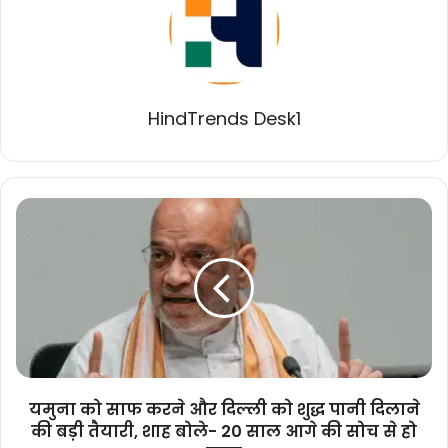
HindTrends Desk1
यमुना
को
साफ
करने
और
दिल्ली
को
शुद्ध
पानी
दिलाने
यमुना को साफ करने और दिल्ली को शुद्ध पानी दिलाने
की
की बड़ी तैयारी, शाह बोले- 20 साल आगे की सोच से हो
बड़ी