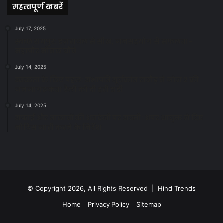
महत्वपूर्ण खबरें
July 17, 2025
स्वच्छ रायपुर: इज़रायल से सीख, जनसहयोग से सफलता-
महापौर मीनल चौबे
July 14, 2025
स्वच्छता के लिए पहल: सभापति सूर्यकांत राठौड़ ने जोन 2 की
जनजागरूकता रैली को दी हरी झंडी
July 14, 2025
सफाई और तालाबों की अनदेखी पर सख्ती: अपर आयुक्त ने दिए
नोटिस जारी करने के निर्देश
© Copyright 2026, All Rights Reserved | Hind Trends
Home
Privacy Policy
Sitemap