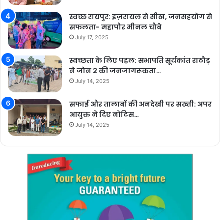
स्वच्छ रायपुर: इज़रायल से सीख, जनसहयोग से
सफलता- महापौर मीनल चौबे
July 17, 2025
स्वच्छता के लिए पहल: सभापति सूर्यकांत राठौड़
ने जोन 2 की जनजागरूकता…
July 14, 2025
सफाई और तालाबों की अनदेखी पर सख्ती: अपर
आयुक्त ने दिए नोटिस…
July 14, 2025