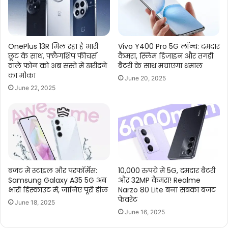
OnePlus 13R मिल रहा है भारी
Vivo Y400 Pro 5G लॉन्च: दमदार
छूट के साथ, फ्लैगशिप फीचर्स
कैमरा, स्लिम डिजाइन और तगड़ी
वाले फोन को अब सस्ते में खरीदने
बैटरी के साथ मचाएगा धमाल
का मौका
June 20, 2025
June 22, 2025
बजट में स्टाइल और परफॉर्मेंस:
10,000 रुपये में 5G, दमदार बैटरी
Samsung Galaxy A35 5G अब
और 32MP कैमरा! Realme
भारी डिस्काउंट में, जानिए पूरी डील
Narzo 80 Lite बना सबका बजट
फेवरेट
June 18, 2025
June 16, 2025